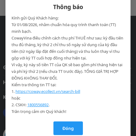
Thông báo
Kính gửi Quý Khách hàng:
Từ 01/08/2026, nhằm chuẩn hóa quy trình thanh toán (TT)
minh bạch.
CowayVina điều chỉnh cách thu phí THUÊ như sau: kỳ đầu tiên
Công ty TNHH Coway Vina.
thu đủ tháng, kỳ thứ 2 chỉ thu số ngày sử dụng của kỳ đầu
Trang chính thức của Coway tại Việt Nam.
tiên (từ ngày lắp đặt đến cuối tháng) và thu luôn thay vì thu
gộp với kỳ TT cuối hợp đồng như hiện tại.
Vì vậy, kỳ này số tiền TT của QK sẽ bao gồm phí tháng hiện tại
Giới thiệu
và phí kỳ thứ 2 (nếu chưa TT trước đây). TỔNG GIÁ TRỊ HỢP
ĐỒNG KHÔNG THAY ĐỔI.
Hỗ trợ khách hàng
Kiểm tra thông tin TT tại:
1.
https://coway.ecollect.vn/search-bill
Kết nối với chúng tôi
hoặc
2. CSKH:
1800556892
.
Trân trọng cảm ơn Quý khách!
Đóng