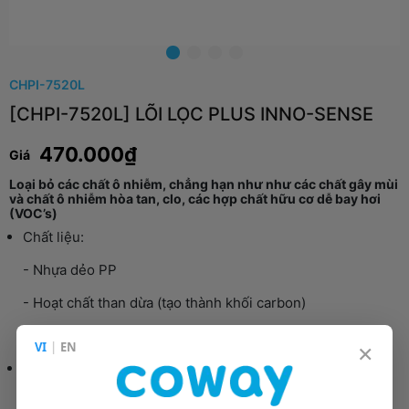
CHPI-7520L
[CHPI-7520L] LÕI LỌC PLUS INNO-SENSE
470.000₫
Giá
Loại bỏ các chất ô nhiễm, chẳng hạn như như các chất gây mùi
và chất ô nhiễm hòa tan, clo, các hợp chất hữu cơ dễ bay hơi
(VOC’s)
Chất liệu:
- Nhựa dẻo PP
- Hoạt chất than dừa (tạo thành khối carbon)
- Tinh chất dừa
×
VI
|
EN
Thời gian thay thế: 18 tháng