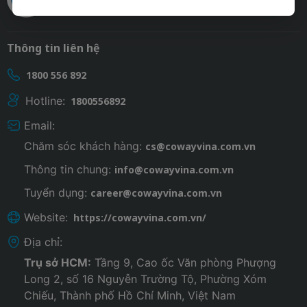
Thông tin liên hệ
1800 556 892
Hotline:
1800556892
Email:
Chăm sóc khách hàng:
cs@cowayvina.com.vn
Thông tin chung:
info@cowayvina.com.vn
Tuyển dụng:
career@cowayvina.com.vn
Website:
https://cowayvina.com.vn/
Địa chỉ:
Trụ sở HCM:
Tầng 9, Cao ốc Văn phòng Phượng
Long 2, số 16 Nguyễn Trường Tộ, Phường Xóm
Chiếu, Thành phố Hồ Chí Minh, Việt Nam