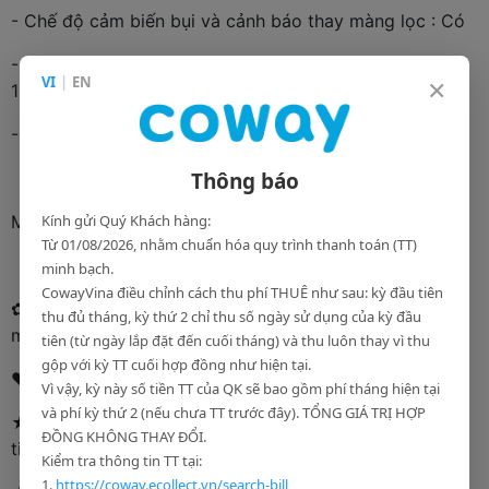
- Chế độ cảm biến bụi và cảnh báo thay màng lọc : Có
- Kích thước (R x C x S): 340 x 469 x 165 mm ~ 13,4 x
×
VI
|
EN
18,5 x 6,5 inch
- Trọng lượng tịnh: 5,5 kg ~ 12,1 lb
Thông báo
Kính gửi Quý Khách hàng:
MÁY LỌC NƯỚC NADI (L) P-300L
Từ 01/08/2026, nhằm chuẩn hóa quy trình thanh toán (TT)
minh bạch.
CowayVina điều chỉnh cách thu phí THUÊ như sau: kỳ đầu tiên
✿ Thiết bị chăm sóc sức khỏe không thể thiếu trong
thu đủ tháng, kỳ thứ 2 chỉ thu số ngày sử dụng của kỳ đầu
mỗi gia đình ✿
tiên (từ ngày lắp đặt đến cuối tháng) và thu luôn thay vì thu
gộp với kỳ TT cuối hợp đồng như hiện tại.
❤ Tính năng nổi bật
Vì vậy, kỳ này số tiền TT của QK sẽ bao gồm phí tháng hiện tại
và phí kỳ thứ 2 (nếu chưa TT trước đây). TỔNG GIÁ TRỊ HỢP
★ Thiết kế đơn giản trang nhã với gam màu xanh trắng
ĐỒNG KHÔNG THAY ĐỔI.
tinh khiết.
Kiểm tra thông tin TT tại:
1.
https://coway.ecollect.vn/search-bill