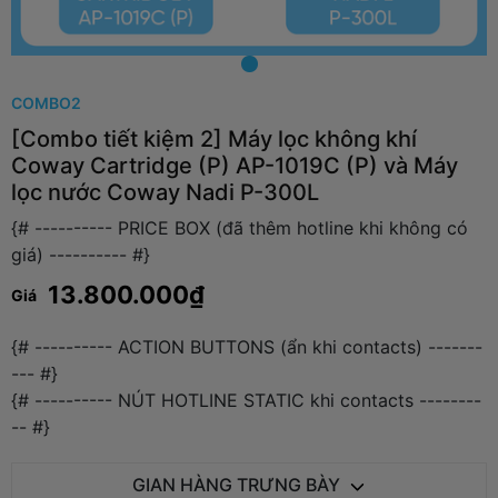
COMBO2
[Combo tiết kiệm 2] Máy lọc không khí
Coway Cartridge (P) AP-1019C (P) và Máy
lọc nước Coway Nadi P-300L
{# ---------- PRICE BOX (đã thêm hotline khi không có
giá) ---------- #}
13.800.000₫
Giá
{# ---------- ACTION BUTTONS (ẩn khi contacts) -------
--- #}
{# ---------- NÚT HOTLINE STATIC khi contacts --------
-- #}
GIAN HÀNG TRƯNG BÀY