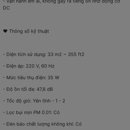
- Vận hành êm ái, không gây ra tiếng ồn nhờ động cơ
DC
❤ Thông số kỹ thuật
- Diện tích sử dụng: 33 m2 ~ 355 ft2
- Điện áp: 220 V, 60 Hz
- Mức tiêu thụ điện: 35 W
- Độ ồn tối đa: 47,8 dB
- Tốc độ gió: Yên tĩnh - 1 - 2
- Lọc bụi mịn PM 0.01: Có
- Đèn báo chất lượng không khí: Có