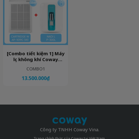
[Combo tiết kiệm 1] Máy
lọc không khí Coway
Cartridge (W) AP-1019C
COMBO1
(W) và Máy lọc nước
Coway Nadi P-300L
13.500.000₫
Công ty TNHH Coway Vina.
Trang chính thức của Coway tại Việt Nam.