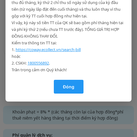
thu đủ tháng, kỳ thứ 2 chỉ thu số ngày sử dụng của kỳ đầu
khi thực hiện thanh toán thực
tiên (từ ngày lắp đặt đến cuối tháng) và thu luôn thay vì thu
+ Khách hàng phải xác nhận thông tin thẻ tín dụng
gộp với kỳ TT cuối hợp đồng như hiện tại.
trong hợp đồng/biểu mẫu đơn hàng (SOF), gồm: số thẻ
Vì vậy, kỳ này số tiền TT của QK sẽ bao gồm phí tháng hiện tại
(6 số đầu, 4 số cuối), thông tin chủ thẻ, ngày hết hạn
và phí kỳ thứ 2 (nếu chưa TT trước đây). TỔNG GIÁ TRỊ HỢP
ĐỒNG KHÔNG THAY ĐỔI.
+ Không áp dụng thanh toán với thẻ tín dụng
Kiểm tra thông tin TT tại:
Techcombank đầu số 422075
1.
https://coway.ecollect.vn/search-bill
hoặc
2. CSKH:
1800556892
.
Trân trọng cảm ơn Quý khách!
Hủy hợp đồng trước thời hạn
Đóng
Khách hàng sẽ phải trả phí phạt và phí quản lý dịch vụ
khi dừng hợp đồng trước thời hạn (36 tháng).
Khoản phạt = 8% * (các tháng còn lại của hợp đồng*phí
thuê niêm yết hàng tháng tại thời điểm ký hợp đồng)
Phí quản lý dịch vụ: