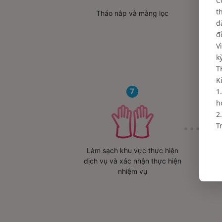
C
t
Tháo nắp và màng lọc
đ
đ
V
k
T
K
1
h
2
T
Làm sạch khu vực thực hiện
dịch vụ và xác nhận thực hiện
nhiệm vụ