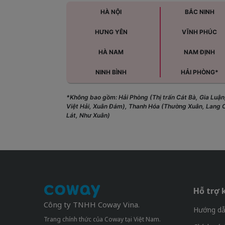
HÀ NỘI
BẮC NINH
HƯNG YÊN
VĨNH PHÚC
HÀ NAM
NAM ĐỊNH
NINH BÌNH
HẢI PHÒNG*
*Không bao gồm: Hải Phòng (Thị trấn Cát Bà, Gia Luận
Việt Hải, Xuân Đám), Thanh Hóa (Thường Xuân, Lang
Lát, Như Xuân)
Hỗ trợ 
Công ty TNHH Coway Vina.
Hướng dẫ
Trang chính thức của Coway tại Việt Nam.