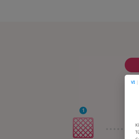
VI
|
K
T