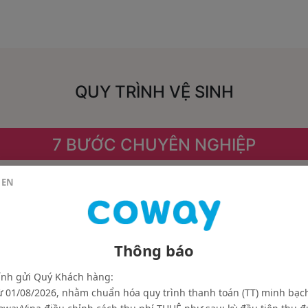
QUY TRÌNH VỆ SINH
7 BƯỚC CHUYÊN NGHIỆP
EN
Kiểm tra: kiểm tra dụng cụ, chức năng máy, ngắt nguồn điện
Thông báo
ính gửi Quý Khách hàng:
ừ 01/08/2026, nhằm chuẩn hóa quy trình thanh toán (TT) minh bạc