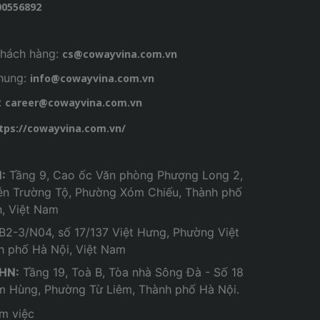
00556892
hách hàng:
cs@cowayvina.com.vn
chung:
info@cowayvina.com.vn
:
career@cowayvina.com.vn
tps://cowayvina.com.vn/
:
Tầng 9, Cao ốc Văn phòng Phượng Long 2,
ễn Trường Tộ, Phường Xóm Chiếu, Thành phố
h, Việt Nam
B2-3/N04, số 17/137 Việt Hưng, Phường Việt
h phố Hà Nội, Việt Nam
 HN:
Tầng 19, Toà B, Tòa nhà Sông Đà - Số 18
 Hùng, Phường Từ Liêm, Thành phố Hà Nội.
àm việc