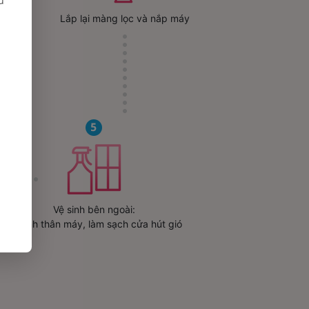
ủ
Lắp lại màng lọc và nắp máy
t
Vệ sinh bên ngoài:
Vệ sinh thân máy, làm sạch cửa hút gió