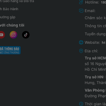
h Giao hàng và Đổi trả
Hotline:
18
ch Bảo Hành
Email:
thường gặp
Chăm sóc k
với chúng tôi
Thông tin 
Tuyển dụng
Website:
ht
Địa chỉ:
Trụ sở HCM
số 16 Nguy
Hồ Chí Min
Trụ sở HN:
Hưng, Thàn
Văn Phòng
Đường Phạm
Thời gian l