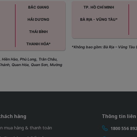
BẮC GIANG
TP. HỒ CHÍ MINH
HẢI DƯƠNG
BÀ RỊA - VŨNG TÀU*
THÁI BÌNH
THANH HÓA*
*Không bao gồm: Bà Rịa – Vũng Tàu 
, Hiền Hào, Phù Long, Trân Châu,
 Chánh, Quan Hóa, Quan Sơn, Mường
khách hàng
Thông tin liên
n mua hàng & thanh toán
1800 556 89