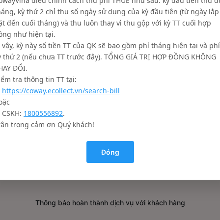
owayVina điều chỉnh cách thu phí THUÊ như sau: kỳ đầu tiên thu đ
háng, kỳ thứ 2 chỉ thu số ngày sử dụng của kỳ đầu tiên (từ ngày lắp
Vệ sinh thay thế màng lọc
Làm sạch bên trong máy:
ặt đến cuối tháng) và thu luôn thay vì thu gộp với kỳ TT cuối hợp
(Nếu đến chu kỳ)
Nắp máy, quạt hút, cửa hú
ồng như hiện tại.
ì vậy, kỳ này số tiền TT của QK sẽ bao gồm phí tháng hiện tại và phí
ỳ thứ 2 (nếu chưa TT trước đây). TỔNG GIÁ TRỊ HỢP ĐỒNG KHÔNG
HAY ĐỔI.
iểm tra thông tin TT tại:
.
https://coway.ecollect.vn/search-bill
oặc
. CSKH:
1800556892
.
rân trọng cảm ơn Quý khách!
Kiểm tra chức năng máy:
Đóng
Nối nguồn điện, bật máy,
kiểm tra chức năng máy
Thông báo hoàn thành dịch vụ với khách hàng