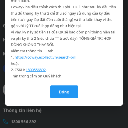
minh bạch.
CowayVina điều chỉnh cách thu phí THUÊ như sau: kỳ đầu tiên
Trang chính thức của Coway tại Việt Nam.
thu đủ tháng, kỳ thứ 2 chỉ thu số ngày sử dụng của kỳ đầu
tiên (từ ngày lắp đặt đến cuối tháng) và thu luôn thay vì thu
Giới thiệu
gộp với kỳ TT cuối hợp đồng như hiện tại.
Vì vậy, kỳ này số tiền TT của QK sẽ bao gồm phí tháng hiện tại
và phí kỳ thứ 2 (nếu chưa TT trước đây). TỔNG GIÁ TRỊ HỢP
Hỗ trợ khách hàng
ĐỒNG KHÔNG THAY ĐỔI.
Kiểm tra thông tin TT tại:
Kết nối với chúng tôi
1.
https://coway.ecollect.vn/search-bill
hoặc
2. CSKH:
1800556892
.
Trân trọng cảm ơn Quý khách!
Đóng
Thông tin liên hệ
1800 556 892