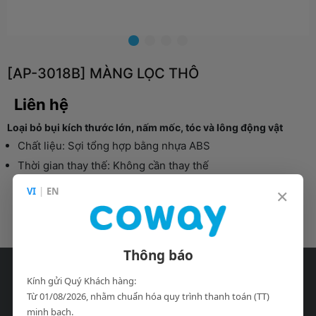
[AP-3018B] MÀNG LỌC THÔ
Liên hệ
Loại bỏ bụi kích thước lớn, nấm mốc, tóc và lông động vật
Chất liệu: Sợi tổng hợp bằng nhựa ABS
Thời gian thay thế: Không cần thay thế
Vệ sinh định kì: 2~4 tuần
×
VI
|
EN
Thông báo
Kính gửi Quý Khách hàng:
Từ 01/08/2026, nhằm chuẩn hóa quy trình thanh toán (TT)
Công ty TNHH Coway Vina.
minh bạch.