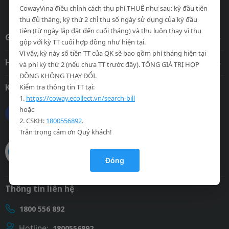
Trang chính thức của Coway tại Việt Nam.
CowayVina điều chỉnh cách thu phí THUÊ như sau: kỳ đầu tiên
thu đủ tháng, kỳ thứ 2 chỉ thu số ngày sử dụng của kỳ đầu
tiên (từ ngày lắp đặt đến cuối tháng) và thu luôn thay vì thu
Giới thiệu
gộp với kỳ TT cuối hợp đồng như hiện tại.
Vì vậy, kỳ này số tiền TT của QK sẽ bao gồm phí tháng hiện tại
Hỗ trợ khách hàng
và phí kỳ thứ 2 (nếu chưa TT trước đây). TỔNG GIÁ TRỊ HỢP
ĐỒNG KHÔNG THAY ĐỔI.
Kết nối với chúng tôi
Kiểm tra thông tin TT tại:
1.
https://coway.ecollect.vn/search-bill
hoặc
2. CSKH:
1800556892
.
Trân trọng cảm ơn Quý khách!
Đóng
Thông tin liên hệ
1800 556 892
Hotline:
1800556892