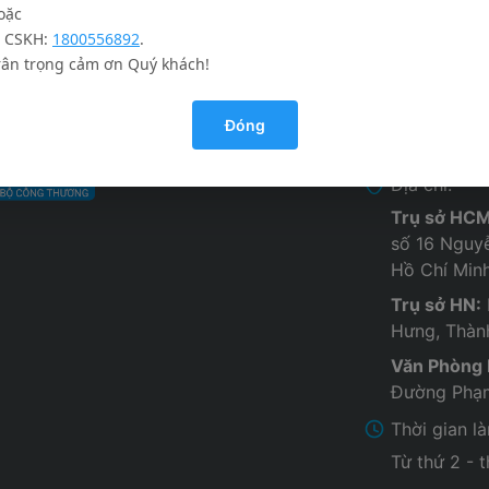
oặc
thường gặp
Chăm sóc k
. CSKH:
1800556892
.
với chúng tôi
rân trọng cảm ơn Quý khách!
Thông tin 
Tuyển dụng
Đóng
Website:
ht
Địa chỉ:
Trụ sở HCM
số 16 Nguy
Hồ Chí Min
Trụ sở HN:
Hưng, Thàn
Văn Phòng
Đường Phạm
Thời gian l
Từ thứ 2 - 