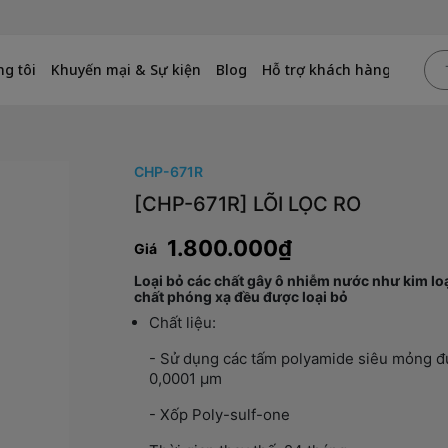
g tôi
Khuyến mại & Sự kiện
Blog
Hỗ trợ khách hàng
CHP-671R
[CHP-671R] LÕI LỌC RO
1.800.000₫
Giá
Loại bỏ các chất gây ô nhiễm nước như kim loạ
chất phóng xạ đều được loại bỏ
Chất liệu:
- Sử dụng các tấm polyamide siêu mỏng đượ
0,0001 µm
- Xốp Poly-sulf-one