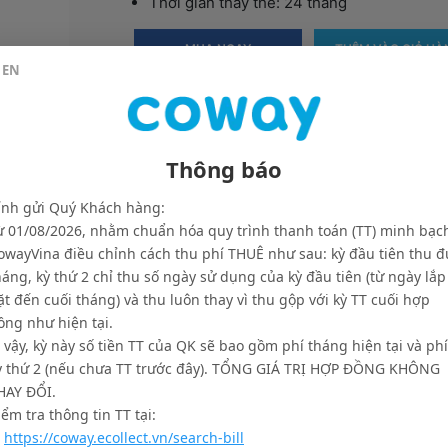
Thời gian thay thế: 24 tháng
MUA NGAY
THÊM VÀO GIỎ HÀ
EN
Thông báo
ính gửi Quý Khách hàng:
ừ 01/08/2026, nhằm chuẩn hóa quy trình thanh toán (TT) minh bạc
owayVina điều chỉnh cách thu phí THUÊ như sau: kỳ đầu tiên thu đ
háng, kỳ thứ 2 chỉ thu số ngày sử dụng của kỳ đầu tiên (từ ngày lắp
ặt đến cuối tháng) và thu luôn thay vì thu gộp với kỳ TT cuối hợp
ồng như hiện tại.
khách hàng
Thông tin liên
ì vậy, kỳ này số tiền TT của QK sẽ bao gồm phí tháng hiện tại và phí
ỳ thứ 2 (nếu chưa TT trước đây). TỔNG GIÁ TRỊ HỢP ĐỒNG KHÔNG
n mua hàng & thanh toán
1800 556 89
HAY ĐỔI.
h Giao hàng và Đổi trả
Hotline:
18
iểm tra thông tin TT tại:
.
https://coway.ecollect.vn/search-bill
ch Bảo Hành
Email: