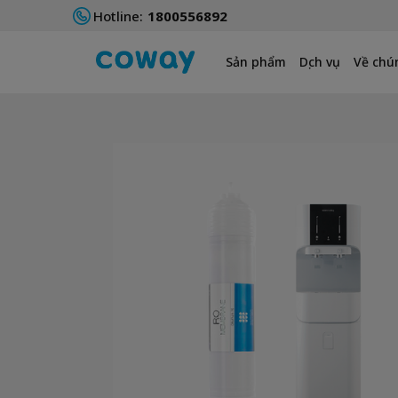
Hotline:
1800556892
Sản phẩm
Dịch vụ
Về chún