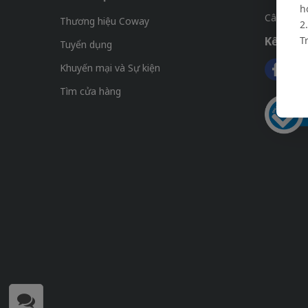
h
Câu hỏi 
Thương hiệu Coway
2
Kết nối 
T
Tuyển dụng
Khuyến mại và Sự kiện
Tìm cửa hàng