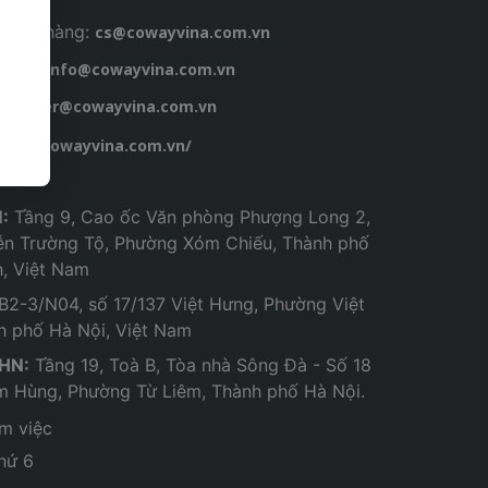
hách hàng:
cs@cowayvina.com.vn
chung:
info@cowayvina.com.vn
:
career@cowayvina.com.vn
tps://cowayvina.com.vn/
:
Tầng 9, Cao ốc Văn phòng Phượng Long 2,
ễn Trường Tộ, Phường Xóm Chiếu, Thành phố
h, Việt Nam
B2-3/N04, số 17/137 Việt Hưng, Phường Việt
h phố Hà Nội, Việt Nam
 HN:
Tầng 19, Toà B, Tòa nhà Sông Đà - Số 18
 Hùng, Phường Từ Liêm, Thành phố Hà Nội.
àm việc
thứ 6