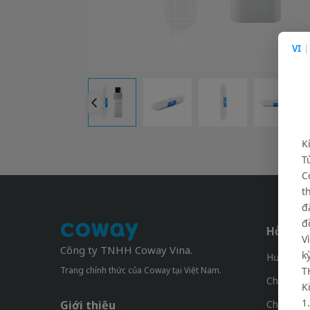
VI
|
K
T
C
t
đ
đ
Hỗ trợ 
V
Công ty TNHH Coway Vina.
k
Hướng dẫ
Trang chính thức của Coway tại Việt Nam.
T
Chính sác
K
1
Giới thiệu
Chính Sá