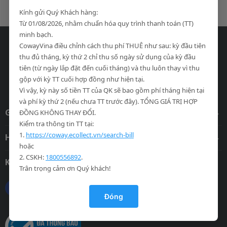
Kính gửi Quý Khách hàng:
Từ 01/08/2026, nhằm chuẩn hóa quy trình thanh toán (TT)
minh bạch.
CowayVina điều chỉnh cách thu phí THUÊ như sau: kỳ đầu tiên
thu đủ tháng, kỳ thứ 2 chỉ thu số ngày sử dụng của kỳ đầu
Công ty TNHH Coway Vina.
tiên (từ ngày lắp đặt đến cuối tháng) và thu luôn thay vì thu
gộp với kỳ TT cuối hợp đồng như hiện tại.
Trang chính thức của Coway tại Việt Nam.
Vì vậy, kỳ này số tiền TT của QK sẽ bao gồm phí tháng hiện tại
và phí kỳ thứ 2 (nếu chưa TT trước đây). TỔNG GIÁ TRỊ HỢP
Giới thiệu
ĐỒNG KHÔNG THAY ĐỔI.
Kiểm tra thông tin TT tại:
1.
https://coway.ecollect.vn/search-bill
Hỗ trợ khách hàng
hoặc
2. CSKH:
1800556892
.
Kết nối với chúng tôi
Trân trọng cảm ơn Quý khách!
Đóng