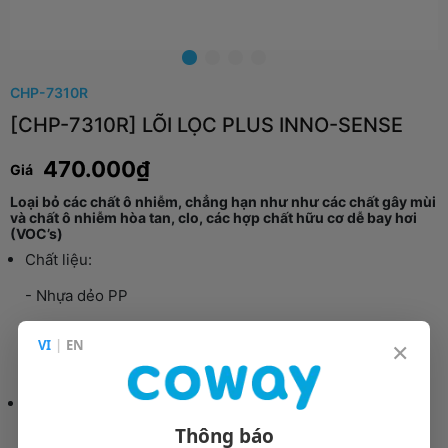
CHP-7310R
[CHP-7310R] LÕI LỌC PLUS INNO-SENSE
470.000₫
Giá
Loại bỏ các chất ô nhiễm, chẳng hạn như như các chất gây mùi
và chất ô nhiễm hòa tan, clo, các hợp chất hữu cơ dễ bay hơi
(VOC’s)
Chất liệu:
- Nhựa dẻo PP
- Hoạt chất than dừa (tạo thành khối carbon)
×
VI
|
EN
- Tinh chất dừa
Th��i gian thay thế: 18 tháng
Thông báo