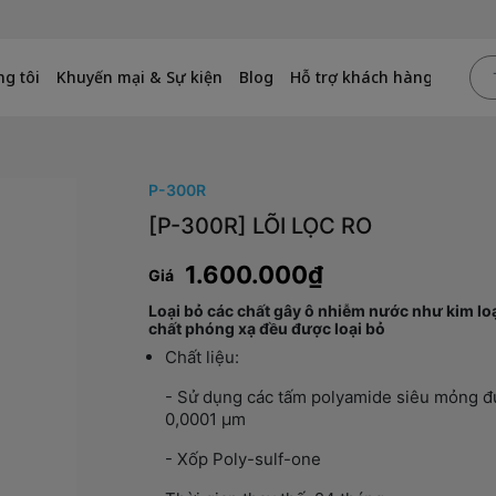
g tôi
Khuyến mại & Sự kiện
Blog
Hỗ trợ khách hàng
P-300R
[P-300R] LÕI LỌC RO
1.600.000₫
Giá
Loại bỏ các chất gây ô nhiễm nước như kim loạ
chất phóng xạ đều được loại bỏ
Chất liệu:
- Sử dụng các tấm polyamide siêu mỏng đượ
0,0001 µm
- Xốp Poly-sulf-one