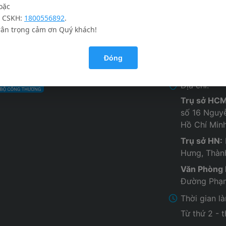
oặc
thường gặp
Chăm sóc k
. CSKH:
1800556892
.
với chúng tôi
rân trọng cảm ơn Quý khách!
Thông tin 
Tuyển dụng
Đóng
Website:
ht
Địa chỉ:
Trụ sở HCM
số 16 Nguy
Hồ Chí Min
Trụ sở HN:
Hưng, Thàn
Văn Phòng
Đường Phạm
Thời gian l
Từ thứ 2 - 