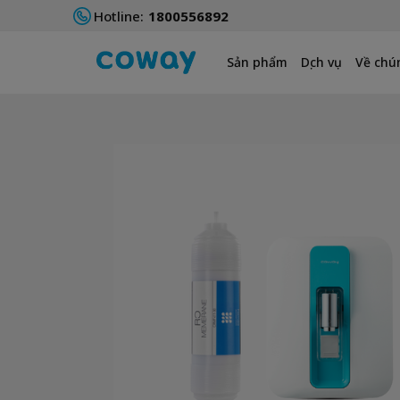
Hotline:
1800556892
Sản phẩm
Dịch vụ
Về chún