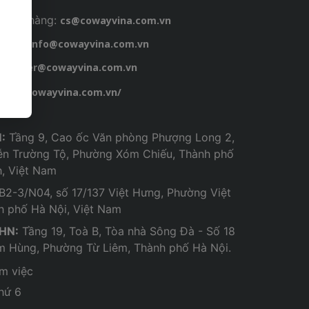
hách hàng:
cs@cowayvina.com.vn
chung:
info@cowayvina.com.vn
:
career@cowayvina.com.vn
tps://cowayvina.com.vn/
:
Tầng 9, Cao ốc Văn phòng Phượng Long 2,
ễn Trường Tộ, Phường Xóm Chiếu, Thành phố
h, Việt Nam
B2-3/N04, số 17/137 Việt Hưng, Phường Việt
h phố Hà Nội, Việt Nam
 HN:
Tầng 19, Toà B, Tòa nhà Sông Đà - Số 18
 Hùng, Phường Từ Liêm, Thành phố Hà Nội.
àm việc
thứ 6