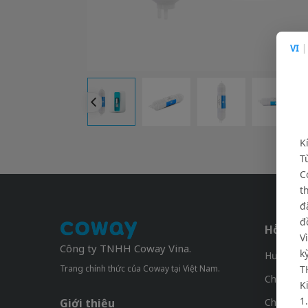
VI
|
K
T
C
t
đ
đ
Hỗ trợ 
V
Công ty TNHH Coway Vina.
k
Hướng dẫ
Trang chính thức của Coway tại Việt Nam.
T
Chính sác
K
1
Giới thiệu
Chính Sá