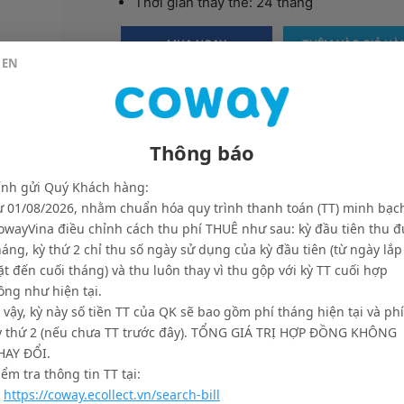
Thời gian thay thế: 24 tháng
MUA NGAY
THÊM VÀO GIỎ HÀ
EN
Thông báo
ính gửi Quý Khách hàng:
ừ 01/08/2026, nhằm chuẩn hóa quy trình thanh toán (TT) minh bạc
owayVina điều chỉnh cách thu phí THUÊ như sau: kỳ đầu tiên thu đ
háng, kỳ thứ 2 chỉ thu số ngày sử dụng của kỳ đầu tiên (từ ngày lắp
ặt đến cuối tháng) và thu luôn thay vì thu gộp với kỳ TT cuối hợp
ồng như hiện tại.
khách hàng
Thông tin liên
ì vậy, kỳ này số tiền TT của QK sẽ bao gồm phí tháng hiện tại và phí
ỳ thứ 2 (nếu chưa TT trước đây). TỔNG GIÁ TRỊ HỢP ĐỒNG KHÔNG
n mua hàng & thanh toán
1800 556 89
HAY ĐỔI.
h Giao hàng và Đổi trả
Hotline:
18
iểm tra thông tin TT tại:
.
https://coway.ecollect.vn/search-bill
ch Bảo Hành
Email: