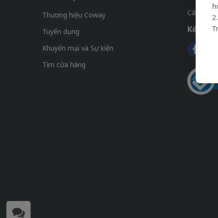
h
Câu hỏi 
Thương hiệu Coway
2
Kết nối 
T
Tuyển dụng
Khuyến mại và Sự kiện
Tìm cửa hàng