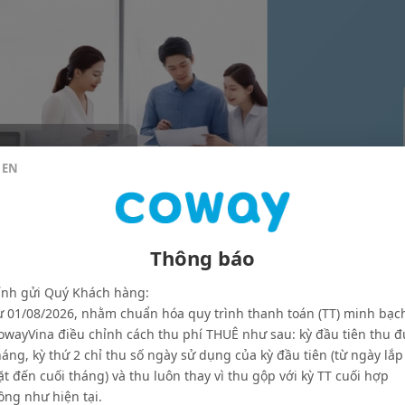
EN
18B
 không
Thông báo
hư văn
ính gửi Quý Khách hàng:
nh viện và
ừ 01/08/2026, nhằm chuẩn hóa quy trình thanh toán (TT) minh bạc
owayVina điều chỉnh cách thu phí THUÊ như sau: kỳ đầu tiên thu đ
háng, kỳ thứ 2 chỉ thu số ngày sử dụng của kỳ đầu tiên (từ ngày lắp
ặt đến cuối tháng) và thu luôn thay vì thu gộp với kỳ TT cuối hợp
ồng như hiện tại.