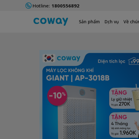
Hotline:
1800556892
Sản phẩm
Dịch vụ
Về chún