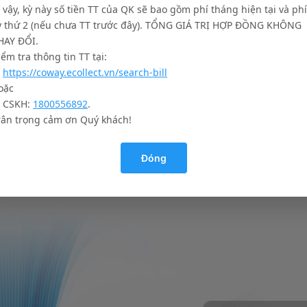
ì vậy, kỳ này số tiền TT của QK sẽ bao gồm phí tháng hiện tại và phí
ỳ thứ 2 (nếu chưa TT trước đây). TỔNG GIÁ TRỊ HỢP ĐỒNG KHÔNG
HAY ĐỔI.
iểm tra thông tin TT tại:
.
https://coway.ecollect.vn/search-bill
oặc
. CSKH:
1800556892
.
rân trọng cảm ơn Quý khách!
Đóng