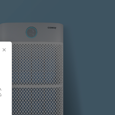
×
h.
ủ