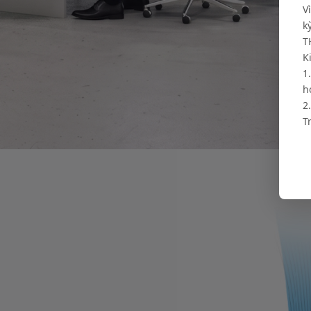
V
k
T
K
1
h
2
T