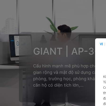
VI
|
GIANT | AP-30
Cấu hình mạnh mẽ phù hợp cho các
gian rộng và mật độ sử dụng cao n
K
phòng, trường học, phòng khám, bệ
T
căn hộ có diện tích lớn,...
C
t
đ
đ