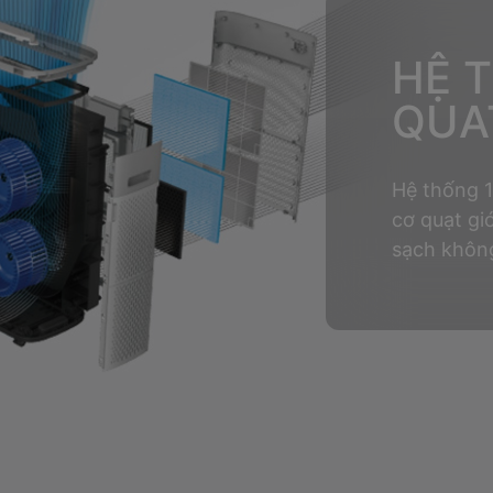
HỆ 
QUA
Hệ thống 
cơ quạt gi
sạch không