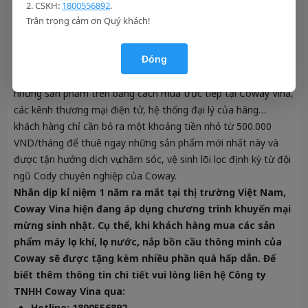
2. CSKH:
1800556892
.
Trân trọng cảm ơn Quý khách!
Với thiết kế hiện đại, công nghệ lọc tối tân, cả hai sản phẩm
Coway Tornado (AP-1520C) và Coway Cinnamon (P-6320R)
Đóng
hứa hẹn sẽ là trợ thủ đắc lực cho các gia đình, mang đến một
cuộc sống tiện nghi và hiện đại hơn. Ngoài việc chọn sở hữu
những sản phẩm trên bằng cách mua trực tiếp tại Coway Vina,
các kênh thương mại điện tử, hệ thống đại lý của hãng…
khách hàng chỉ cần bỏ ra một khoảng tiền nhỏ từ 500.000
VND/tháng để thuê ngay những sản phẩm mới nhất này và
được tận hưởng dịch vụ chăm sóc, vệ sinh lõi lọc định kỳ từ đội
ngũ Cody chuyên nghiệp của Coway.
Nhân dịp kỉ niệm 1 năm ra mắt tại thị trường Việt Nam,
Coway Vina hiện đang áp dụng chương trình khuyến mại
mừng sinh nhật. Cụ thể, khi khách hàng mua các sản
phẩm máy lọc khí, lọc nước, nắp bồn cầu thông minh của
Coway sẽ được tặng kèm nhiều phần quà hấp dẫn. Để
biết thêm thông tin chi tiết vui lòng liên hệ Công ty
TNHH Coway Vina qua:
Hotline: 1800556892