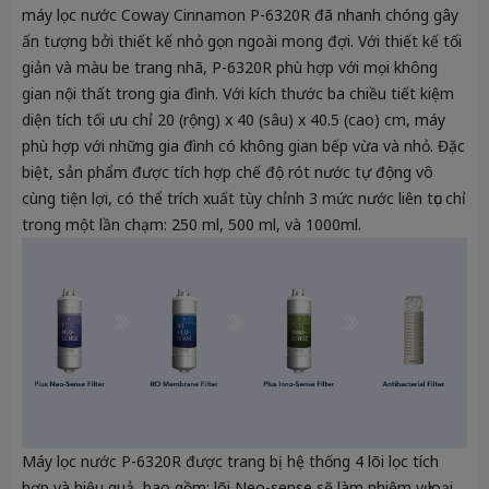
máy lọc nước Coway Cinnamon P-6320R đã nhanh chóng gây
ấn tượng bởi thiết kế nhỏ gọn ngoài mong đợi. Với thiết kế tối
giản và màu be trang nhã, P-6320R phù hợp với mọi không
gian nội thất trong gia đình. Với kích thước ba chiều tiết kiệm
diện tích tối ưu chỉ 20 (rộng) x 40 (sâu) x 40.5 (cao) cm, máy
phù hợp với những gia đình có không gian bếp vừa và nhỏ. Đặc
biệt, sản phẩm được tích hợp chế độ rót nước tự động vô
cùng tiện lợi, có thể trích xuất tùy chỉnh 3 mức nước liên tục chỉ
trong một lần chạm: 250 ml, 500 ml, và 1000ml.
Máy lọc nước P-6320R được trang bị hệ thống 4 lõi lọc tích
hợp và hiệu quả, bao gồm: lõi Neo-sense sẽ làm nhiệm vụ loại