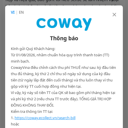
bỏ các hạt thô cát, gỉ sắt tồn đọng, bào xác, clo và các chất
×
VI
|
EN
hữu cơ độc hại trong nước; lõi lọc RO loại bỏ các kim loại nặng
nguy hiểm như chì và thuỷ ngân, đồng thời lọc các vi sinh vật
và các chất có hại cho sức khoẻ như clo và cloramin; lõi Plus
inno-sense sẽ loại bỏ hạt mịn, mùi và cải thiện mùi vị của
Thông báo
nước và lõi lọc kháng khuẩn.
Kính gửi Quý Khách hàng:
Từ 01/08/2026, nhằm chuẩn hóa quy trình thanh toán (TT)
minh bạch.
CowayVina điều chỉnh cách thu phí THUÊ như sau: kỳ đầu tiên
thu đủ tháng, kỳ thứ 2 chỉ thu số ngày sử dụng của kỳ đầu
tiên (từ ngày lắp đặt đến cuối tháng) và thu luôn thay vì thu
gộp với kỳ TT cuối hợp đồng như hiện tại.
Vì vậy, kỳ này số tiền TT của QK sẽ bao gồm phí tháng hiện tại
và phí kỳ thứ 2 (nếu chưa TT trước đây). TỔNG GIÁ TRỊ HỢP
ĐỒNG KHÔNG THAY ĐỔI.
Kiểm tra thông tin TT tại:
1.
https://coway.ecollect.vn/search-bill
hoặc