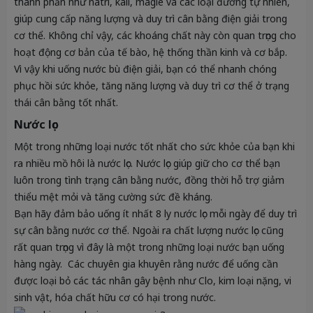
thành phần như natri, kali, magiê và các loại đường tự nhiên,
giúp cung cấp năng lượng và duy trì cân bằng điện giải trong
cơ thể. Không chỉ vậy, các khoáng chất này còn quan trọng cho
hoạt động cơ bản của tế bào, hệ thống thần kinh và cơ bắp.
Vì vậy khi uống nước bù điện giải, bạn có thể nhanh chóng
phục hồi sức khỏe, tăng năng lượng và duy trì cơ thể ở trạng
thái cân bằng tốt nhất.
Nước lọc
Một trong những loại nước tốt nhất cho sức khỏe của bạn khi
ra nhiều mồ hôi là nước lọc. Nước lọc giúp giữ cho cơ thể bạn
luôn trong tình trạng cân bằng nước, đồng thời hỗ trợ giảm
thiểu mệt mỏi và tăng cường sức đề kháng.
Bạn hãy đảm bảo uống ít nhất 8 ly nước lọc mỗi ngày để duy trì
sự cân bằng nước cơ thể. Ngoài ra chất lượng nước lọc cũng
rất quan trọng vì đây là một trong những loại nước bạn uống
hàng ngày. Các chuyên gia khuyên rằng nước để uống cần
được loại bỏ các tác nhân gây bệnh như Clo, kim loại nặng, vi
sinh vật, hóa chất hữu cơ có hại trong nước.