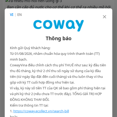
Bạn cần cấp đủ nước cho cơ thể khi cơ thể ra nhiều mồ hôi
Để giải quyết vấn đề này bạn nên sử dụng máy lọc nước có
×
VI
|
EN
công nghệ hiện đại. Tại Coway Vina, chúng tôi cung cấp các
dòng máy lọc nước cao cấp với công nghệ mới, nhờ vậy mà
chất lượng nước luôn được đảm bảo an toàn ở mức cao nhất.
Thông báo
Một số loại nước nên tránh uống khi ra nhiều
mô hôi
Kính gửi Quý Khách hàng:
Từ 01/08/2026, nhằm chuẩn hóa quy trình thanh toán (TT)
Sau khi đã có đáp án cho câu hỏi
ra nhiều mồ hôi nên uống
minh bạch.
gì
thì bạn nên quan tâm đến các loại nước cần hạn chế đối với
CowayVina điều chỉnh cách thu phí THUÊ như sau: kỳ đầu tiên
người đang bị mất nước, đổ nhiều mồ hôi:
thu đủ tháng, kỳ thứ 2 chỉ thu số ngày sử dụng của kỳ đầu
Đồ uống có đường và các loại nước ngọt có thể gây mất
tiên (từ ngày lắp đặt đến cuối tháng) và thu luôn thay vì thu
nước và tăng cường cảm giác khát.
gộp với kỳ TT cuối hợp đồng như hiện tại.
Nước có ga có thể gây khó chịu và làm tăng lượng không
Vì vậy, kỳ này số tiền TT của QK sẽ bao gồm phí tháng hiện tại
khí trong dạ dày.
và phí kỳ thứ 2 (nếu chưa TT trước đây). TỔNG GIÁ TRỊ HỢP
Cà phê và cồn cũng có thể gây mất nước và khiến cơ thể
ĐỒNG KHÔNG THAY ĐỔI.
kiệt sức nhanh hơn.
Kiểm tra thông tin TT tại:
1.
https://coway.ecollect.vn/search-bill
hoặc