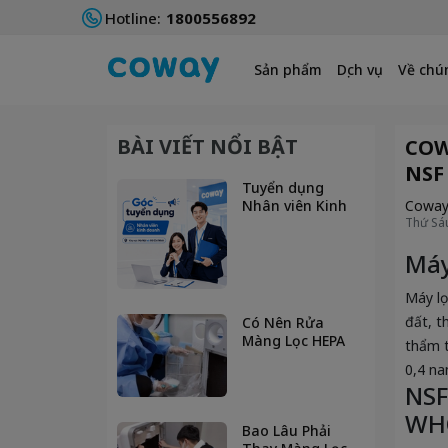
Hotline:
1800556892
Sản phẩm
Dịch vụ
Về chún
BÀI VIẾT NỔI BẬT
COW
NSF
Tuyển dụng
Nhân viên Kinh
Cowa
doanh tại Hà Nội
Thứ Sáu
và TP. Hồ Chí
Máy
Minh
Máy lọ
đất, t
Có Nên Rửa
Màng Lọc HEPA
thẩm t
Bằng Nước
0,4 na
Không? Giải Đáp
NSF
Từ Chuyên Gia
WH
Bao Lâu Phải