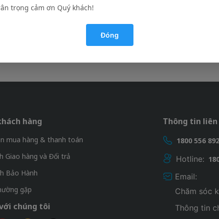
rân trọng cảm ơn Quý khách!
Đóng
khách hàng
Thông tin liên
n mua hàng & thanh toán
1800 556 89
h Giao hàng và Đổi trả
Hotline:
18
ch Bảo Hành
Email:
thường gặp
Chăm sóc k
với chúng tôi
Thông tin 