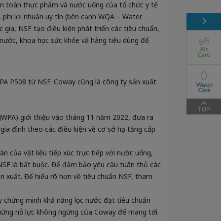
 an toàn thực phẩm và nước uống của tổ chức y tế
, phi lợi nhuận uy tín (bên cạnh WQA – Water
 gia, NSF tạo điều kiện phát triển các tiêu chuẩn,
ước, khoa học sức khỏe và hàng tiêu dùng để
A P508 từ NSF. Coway cũng là công ty sản xuất
TOP
WPA) giới thiệu vào tháng 11 năm 2022, đưa ra
gia đình theo các điều kiện về cơ sở hạ tầng cấp
 của vật liệu tiếp xúc trực tiếp với nước uống,
 NSF là bắt buộc. Để đảm bảo yêu cầu tuân thủ các
ản xuất. Để hiểu rõ hơn về tiêu chuẩn NSF, tham
chứng minh khả năng lọc nước đạt tiêu chuẩn
 những nỗ lực không ngừng của Coway để mang tới