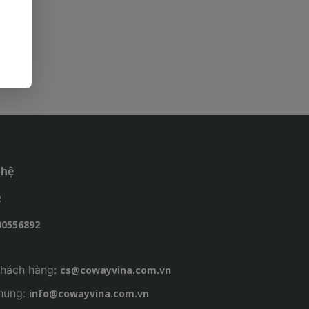
 hệ
2
00556892
hách hàng:
cs@cowayvina.com.vn
chung:
info@cowayvina.com.vn