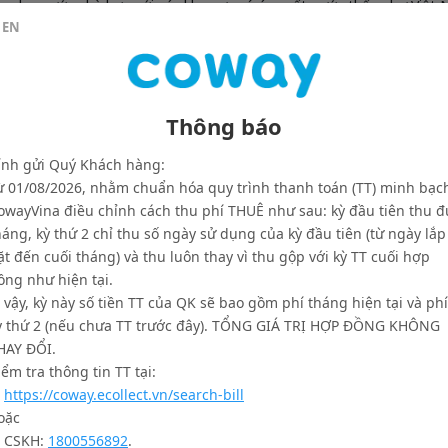
ng lọc nước phù hợp với các khu vực có áp suất nước thấp như Việt 
EN
ọc hiệu quả, Neo Plus CHP-264L là một trong những mẫu máy lọc nư
Nam Á.
us cũng đạt được chứng nhận loại bỏ 100 loại chất độc hại, các kích
điều kiện phòng thí nghiệm đã được Hiệp hội Chất lượng nước – WQA 
Thông báo
máy lọc nước Coway Neo Plus CHP-264L.
ính gửi Quý Khách hàng:
ừ 01/08/2026, nhằm chuẩn hóa quy trình thanh toán (TT) minh bạc
iết trước:
Tri Ân 1.000 Khách Hàng Dịp Sinh Nhật 5 Năm -
owayVina điều chỉnh cách thu phí THUÊ như sau: kỳ đầu tiên thu đ
háng, kỳ thứ 2 chỉ thu số ngày sử dụng của kỳ đầu tiên (từ ngày lắp
ặt đến cuối tháng) và thu luôn thay vì thu gộp với kỳ TT cuối hợp
ồng như hiện tại.
ì vậy, kỳ này số tiền TT của QK sẽ bao gồm phí tháng hiện tại và phí
ỳ thứ 2 (nếu chưa TT trước đây). TỔNG GIÁ TRỊ HỢP ĐỒNG KHÔNG
HAY ĐỔI.
iểm tra thông tin TT tại:
.
https://coway.ecollect.vn/search-bill
oặc
. CSKH:
1800556892
.