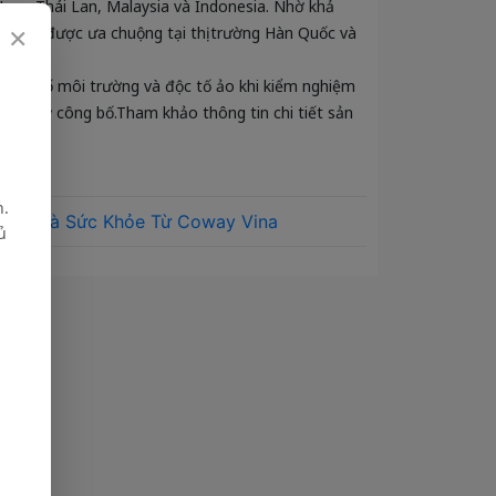
Nam, Thái Lan, Malaysia và Indonesia. Nhờ khả
×
ớc RO được ưa chuộng tại thị trường Hàn Quốc và
 thích tố môi trường và độc tố ảo khi kiểm nghiệm
tại Mỹ công bố.Tham khảo thông tin chi tiết sản
h.
 Món Quà Sức Khỏe Từ Coway Vina
ủ