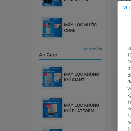
hệ thố
VI
|
năng l
Đông 
Neo Pl
MÁY LỌC NƯỚC
trong 
CORE
phẩm 
K
Xem thêm
Air Care
T
Bài v
C
t
MÁY LỌC KHÔNG
đ
KHÍ GIANT
đ
V
k
T
MÁY LỌC KHÔNG
K
KHÍ PLATFORM
1
600
h
2