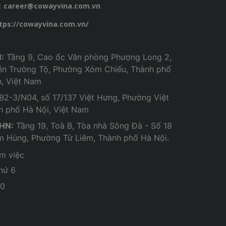
:
career@cowayvina.com.vn
tps://cowayvina.com.vn/
:
Tầng 9, Cao ốc Văn phòng Phượng Long 2,
ễn Trường Tộ, Phường Xóm Chiếu, Thành phố
h, Việt Nam
B2-3/N04, số 17/137 Việt Hưng, Phường Việt
h phố Hà Nội, Việt Nam
 HN:
Tầng 19, Toà B, Tòa nhà Sông Đà - Số 18
 Hùng, Phường Từ Liêm, Thành phố Hà Nội.
àm việc
thứ 6
30