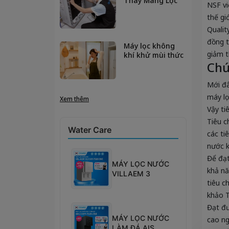
Thay Màng Lọc
NSF vi
HEPA Để Không
thế gi
Khí Luôn Trong
Lành?
Qualit
đồng t
Máy lọc không
giảm t
khí khử mùi thức
Chứ
ăn hiệu quả
không? Giải đáp
từ chuyên gia
Mới đâ
máy lọ
Xem thêm
Vậy ti
Tiêu c
Water Care
các ti
nước k
Để đạt
MÁY LỌC NƯỚC
khả nă
VILLAEM 3
tiêu c
khảo T
Đạt đư
MÁY LỌC NƯỚC
cao ng
LÀM ĐÁ AIS