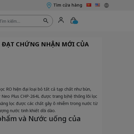
Tìm cửa hàng
RO ĐẠT CHỨNG NHẬN MỚI CỦA
ọc RO hiện đại loại bỏ tất cả tạp chất như bùn,
y Neo Plus CHP-264L được trang bị hệ thống lõi lọc
năng lọc được các chất gây ô nhiễm trong nước từ
ợng nước tinh khiết dồi dào.
 phẩm và Nước uống của