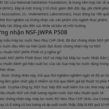
ết tắt của National Sanitation Foundation, là trung tâm hợp tác về
ới (WHO). Đây là một trong 3 tổ chức giám định độc lập, phi chính phủ
y Association, UL- Underwriters Laboratories). Hoạt động tại 180 quốc
hời thử nghiệm và chứng nhận các sản phẩm cho ngành thực phẩm, n
hiểu tác động xấu đến sức khỏe và bảo vệ môi trường.
ng nhận NSF-JWPA P508
y mẫu máy lọc nước Neo Plus CHP-264L đã đạt chứng nhận NSF-JWP
c nước đầu tiên tại Hàn Quốc đạt được chứng nhận này từ NSF.
êu chuẩn NSF-JWPA P508 có ý nghĩa gì?
huẩn NSF-JWPA P508 được NSF và Hiệp hội Máy lọc nước Nhật Bản (J
êu chuẩn đánh giá hiệu suất lọc của các loại máy lọc nước dùng trong 
hác nhau.
 được chứng nhận này, trải qua thử nghiệm nghiêm ngặt về độ an toàn
ng làm giảm chất gây ô nhiễm và trải qua đánh giá kỹ thuật từ phía
huẩn từ phía công ty, NSF trực tiếp đột xuất kiểm tra các nhà máy s
iêu chuẩn NSF với chất lượng nguồn nước đạt tiêu chuẩn quốc tế.
ợc chứng nhận này, máy lọc nước RO Neo Plus CHP-264L của Coway 
ay cả ở vùng có lưu lượng và áp suất nước thấp. Đây là kết quả từ