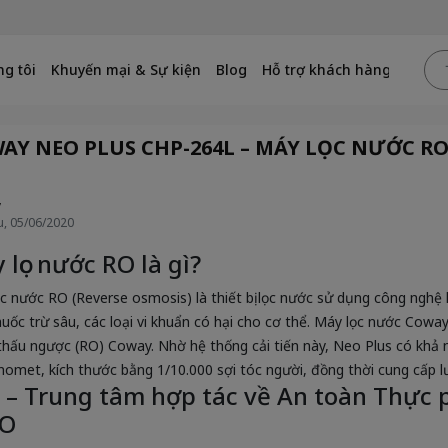
g tôi
Khuyến mại & Sự kiện
Blog
Hỗ trợ khách hàng
AY NEO PLUS CHP-264L – MÁY LỌC NƯỚC 
y
, 05/06/2020
 lọc nước RO là gì?
c nước RO (Reverse osmosis) là thiết bị lọc nước sử dụng công nghệ l
huốc trừ sâu, các loại vi khuẩn có hại cho cơ thể. Máy lọc nước Cowa
hấu ngược (RO) Coway. Nhờ hệ thống cải tiến này, Neo Plus có khả 
nomet, kích thước bằng 1/10.000 sợi tóc người, đồng thời cung cấp lư
 – Trung tâm hợp tác về An toàn Thực
O