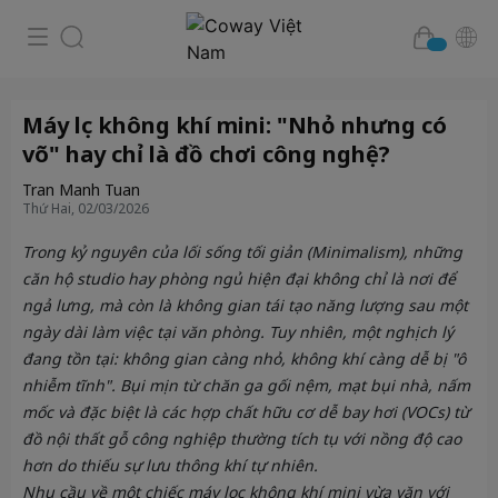
Máy lọc không khí mini: "Nhỏ nhưng có
võ" hay chỉ là đồ chơi công nghệ?
Tran Manh Tuan
Thứ Hai, 02/03/2026
Trong kỷ nguyên của lối sống tối giản (Minimalism), những
căn hộ studio hay phòng ngủ hiện đại không chỉ là nơi để
ngả lưng, mà còn là không gian tái tạo năng lượng sau một
ngày dài làm việc tại văn phòng. Tuy nhiên, một nghịch lý
đang tồn tại: không gian càng nhỏ, không khí càng dễ bị "ô
nhiễm tĩnh". Bụi mịn từ chăn ga gối nệm, mạt bụi nhà, nấm
mốc và đặc biệt là các hợp chất hữu cơ dễ bay hơi (VOCs) từ
đồ nội thất gỗ công nghiệp thường tích tụ với nồng độ cao
hơn do thiếu sự lưu thông khí tự nhiên.
Nhu cầu về một chiếc máy lọc không khí mini vừa vặn với