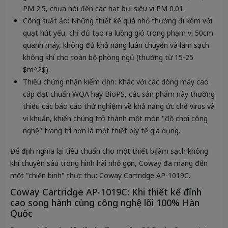
PM 2.5, chưa nói đến các hạt bụi siêu vi PM 0.01.
Công suất ảo:
Những thiết kế quá nhỏ thường đi kèm với
quạt hút yếu, chỉ đủ tạo ra luồng gió trong phạm vi 50cm
quanh máy, không đủ khả năng luân chuyển và làm sạch
không khí cho toàn bộ phòng ngủ (thường từ 15-25
$m^2$).
Thiếu chứng nhận kiểm định:
Khác với các dòng máy cao
cấp đạt chuẩn
WQA
hay
BioPS
, các sản phẩm này thường
thiếu các báo cáo thử nghiệm về khả năng ức chế virus và
vi khuẩn, khiến chúng trở thành một món "đồ chơi công
nghệ" trang trí hơn là một thiết bị y tế gia dụng.
Để định nghĩa lại tiêu chuẩn cho một thiết bị làm sạch không
khí chuyên sâu trong hình hài nhỏ gọn, Coway đã mang đến
một "chiến binh" thực thụ:
Coway Cartridge AP-1019C
.
Coway Cartridge AP-1019C: Khi thiết kế đỉnh
cao song hành cùng công nghệ lõi 100% Hàn
Quốc