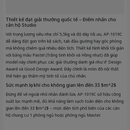
Thiết kế đạt giải thưởng quốc tế – Điểm nhấn cho
căn hộ Studio
Với trọng lượng siêu nhẹ chỉ
5,5kg
và độ dày tối ưu, AP-1019C
dễ dàng đặt gọn trên kệ sách, tab đầu giường hay góc phòng
mà không chiếm quá nhiều diện tích. Thiết kế hình khối tối giản
với bảng màu Pastel (Trắng tinh khôi và Hồng nhạt) đã giúp
model này chinh phục các giải thưởng danh giá như
iF Design
Award
và
Good Design Award
. Đây chính là món đồ nội thất
thể hiện gu thẩm mỹ tinh tế của chủ nhân.
Sức mạnh lọc khí cho không gian lên đến 33 $m^2$
Đừng để vẻ ngoài nhỏ nhắn đánh lừa. AP-1019C sở hữu công
suất lọc mạnh mẽ, đủ khả năng làm sạch toàn diện cho không
gian lên đến
33 $m^2$
– mức diện tích phổ biến của các căn
hộ chung cư 1 phòng ngủ hoặc phòng ngủ Master.