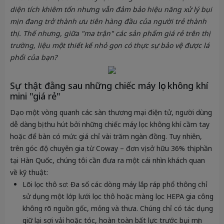
diện tích khiêm tốn nhưng vẫn đảm bảo hiệu năng xử lý bụi
mịn đang trở thành ưu tiên hàng đầu của người trẻ thành
thị. Thế nhưng, giữa "ma trận" các sản phẩm giá rẻ trên thị
trường, liệu một thiết kế nhỏ gọn có thực sự bảo vệ được lá
phổi của bạn?
Sự thật đằng sau những chiếc máy lọc không khí
mini "giá rẻ"
Dạo một vòng quanh các sàn thương mại điện tử, người dùng
dễ dàng bị thu hút bởi những chiếc máy lọc không khí cầm tay
hoặc để bàn có mức giá chỉ vài trăm ngàn đồng. Tuy nhiên,
trên góc độ chuyên gia từ Coway – đơn vị sở hữu 36% thị phần
tại Hàn Quốc, chúng tôi cần đưa ra một cái nhìn khách quan
về kỹ thuật:
Lõi lọc thô sơ:
Đa số các dòng máy lắp ráp phổ thông chỉ
sử dụng một lớp lưới lọc thô hoặc màng lọc HEPA gia công
không rõ nguồn gốc, mỏng và thưa. Chúng chỉ có tác dụng
giữ lại sợi vải hoặc tóc, hoàn toàn bất lực trước bụi mịn