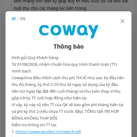
sinh màng thô định kỳ giúp duy trì hiệu suất lọc và kéo dài
tuổi thọ cho các màng lọc bên trong.
Cảm biến bụi siêu nhạy:
Máy liên tục giám sát chất lượng
×
VI
|
EN
không khí theo thời gian thực và phản hồi qua hệ thống
đèn LED 4 màu (Xanh dương - Sạch; Tím - Ô nhiễm nhẹ;
Hồng - Ô nhiễm trung bình; Đỏ - Ô nhiễm nặng).
Chế độ Auto & Silent:
Ở chế độ tự động, máy sẽ tự điều
Thông báo
chỉnh tốc độ quạt dựa trên mức độ ô nhiễm. Khi vào ban
Kính gửi Quý Khách hàng:
đêm, chế độ Silent giúp máy vận hành cực kỳ êm ái, đảm
Từ 01/08/2026, nhằm chuẩn hóa quy trình thanh toán (TT)
bảo giấc ngủ sâu cho cả những người nhạy cảm nhất với
minh bạch.
tiếng ồn.
CowayVina điều chỉnh cách thu phí THUÊ như sau: kỳ đầu tiên
thu đủ tháng, kỳ thứ 2 chỉ thu số ngày sử dụng của kỳ đầu
Dịch vụ Heart Service – Sự khác biệt từ sự tử
tiên (từ ngày lắp đặt đến cuối tháng) và thu luôn thay vì thu
tế
gộp với kỳ TT cuối hợp đồng như hiện tại.
Tại Coway Vina, chúng tôi không chỉ bán một sản phẩm,
Vì vậy, kỳ này số tiền TT của QK sẽ bao gồm phí tháng hiện tại
chúng tôi cung cấp một cam kết về sức khỏe bền vững. Đó là
và phí kỳ thứ 2 (nếu chưa TT trước đây). TỔNG GIÁ TRỊ HỢP
lý do mô hình
Dịch vụ từ TRÁI TIM (Heart Service)
ra đời.
ĐỒNG KHÔNG THAY ĐỔI.
Khi sở hữu AP-1019C, định kỳ mỗi 3 tháng, đội ngũ chuyên gia
Kiểm tra thông tin TT tại:
nữ
1.
Cody (Coway Lady)
https://coway.ecollect.vn/search-bill
sẽ đến tận nhà để thực hiện chu trình