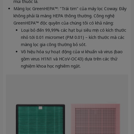
mùi thuốc lá.
Màng lọc GreenHEPA™:
"Trái tim" của máy lọc Coway. Đây
không phải là màng HEPA thông thường. Công nghệ
GreenHEPA™ độc quyền của chúng tôi có khả năng:
Loại bỏ đến
99,99%
các hạt bụi siêu mịn có kích thước
nhỏ tới
0.01 micromet
(PM 0.01) – kích thước mà các
màng lọc gia công thường bỏ sót.
Vô hiệu hóa sự hoạt động của vi khuẩn và virus (bao
gồm virus H1N1 và HCoV-OC43) dựa trên các thử
nghiệm khoa học nghiêm ngặt.