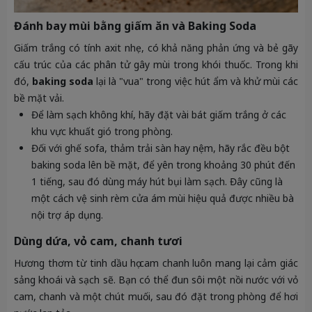
Đánh bay mùi bằng giấm ăn và Baking Soda
Giấm trắng có tính axit nhẹ, có khả năng phản ứng và bẻ gãy
cấu trúc của các phân tử gây mùi trong khói thuốc. Trong khi
đó,
baking soda
lại là "vua" trong việc hút ẩm và khử mùi các
bề mặt vải.
Để làm sạch không khí, hãy đặt vài bát giấm trắng ở các
khu vực khuất gió trong phòng.
Đối với ghế sofa, thảm trải sàn hay nệm, hãy rắc đều bột
baking soda lên bề mặt, để yên trong khoảng 30 phút đến
1 tiếng, sau đó dùng máy hút bụi làm sạch. Đây cũng là
một cách vệ sinh rèm cửa ám mùi hiệu quả được nhiều bà
nội trợ áp dụng.
Dùng dứa, vỏ cam, chanh tươi
Hương thơm từ tinh dầu họ cam chanh luôn mang lại cảm giác
sảng khoái và sạch sẽ. Bạn có thể đun sôi một nồi nước với vỏ
cam, chanh và một chút muối, sau đó đặt trong phòng để hơi