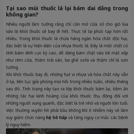
Tại sao mùi thuốc lá lại bám dai dẳng trong
không gian?
Nhiều người lầm tưởng rằng chỉ cần mở cửa sổ cho gió lùa
vào là khói thuốc sẽ bay đi hết. Thực tế lại phức tạp hơn rất
nhiều. Trong khói thuốc lá chứa hàng ngàn hóa chất độc hại,
đặc biệt là sự hiện diện của nhựa thuốc lá. Đây là một chất có
tính bám dính cực kỳ cao, dễ dàng bám chặt vào bề mặt xốp
như rèm cửa, thảm trải sàn, bọc ghế sofa và thậm chí là sơn
tường.
Khi khói thuốc bay đi, những hạt vi nhựa và hóa chất này vẫn
ở lại, liên tục giải phóng mùi hôi trong nhiều tuần, nhiều tháng
sau đó. Tình trạng này tạo ra lớp khói thuốc bám lại, tiềm ẩn
những tác hại kinh hoàng của khói thuốc thụ động đối với
những người xung quanh, đặc biệt là trẻ nhỏ và người lớn tuổi.
Việc thường xuyên hít phải bầu không khí ô nhiễm này sẽ làm
suy giảm chức năng
hệ hô hấp
và tăng nguy cơ mắc các bệnh
lý nguy hiểm.