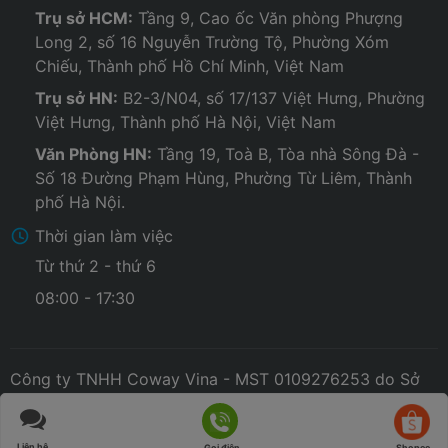
Trụ sở HCM:
Tầng 9, Cao ốc Văn phòng Phượng
Long 2, số 16 Nguyễn Trường Tộ, Phường Xóm
Chiếu, Thành phố Hồ Chí Minh, Việt Nam
Trụ sở HN:
B2-3/N04, số 17/137 Việt Hưng, Phường
Việt Hưng, Thành phố Hà Nội, Việt Nam
Văn Phòng HN:
Tầng 19, Toà B, Tòa nhà Sông Đà -
Số 18 Đường Phạm Hùng, Phường Từ Liêm, Thành
phố Hà Nội.
Thời gian làm việc
Từ thứ 2 - thứ 6
08:00 - 17:30
Công ty TNHH Coway Vina - MST 0109276253 do Sở
Kế hoạch và Đầu tư Thành phố Hà Nội cấp ngày
21/07/2020. Copyright © 2020. All rights reserved.
Liên hệ
Gọi điện
Shopee