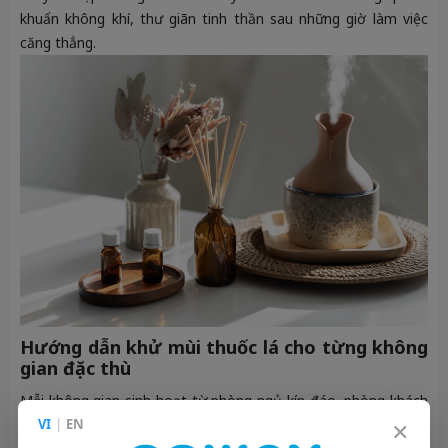
khuẩn không khí, thư giãn tinh thần sau những giờ làm việc
căng thẳng.
Hướng dẫn khử mùi thuốc lá cho từng không
gian đặc thù
Mỗi không gian sinh hoạt từ phòng ngủ kín đáo, phòng khách
×
VI
|
EN
rộng rãi cho đến khoang nội thất chật hẹp của ô tô đều sở