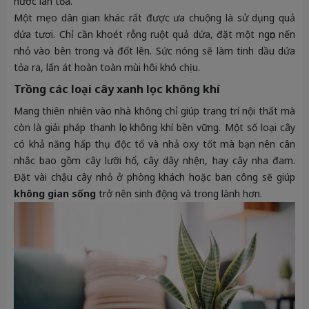
nước lan tỏa.
Một mẹo dân gian khác rất được ưa chuộng là sử dụng quả
dứa tươi. Chỉ cần khoét rỗng ruột quả dứa, đặt một ngọn nến
nhỏ vào bên trong và đốt lên. Sức nóng sẽ làm tinh dầu dứa
tỏa ra, lấn át hoàn toàn mùi hôi khó chịu.
Trồng các loại cây xanh lọc không khí
Mang thiên nhiên vào nhà không chỉ giúp trang trí nội thất mà
còn là giải pháp thanh lọc không khí bền vững. Một số loại cây
có khả năng hấp thụ độc tố và nhả oxy tốt mà bạn nên cân
nhắc bao gồm cây lưỡi hổ, cây dây nhện, hay cây nha đam.
Đặt vài chậu cây nhỏ ở phòng khách hoặc ban công sẽ giúp
không gian sống
trở nên sinh động và trong lành hơn.