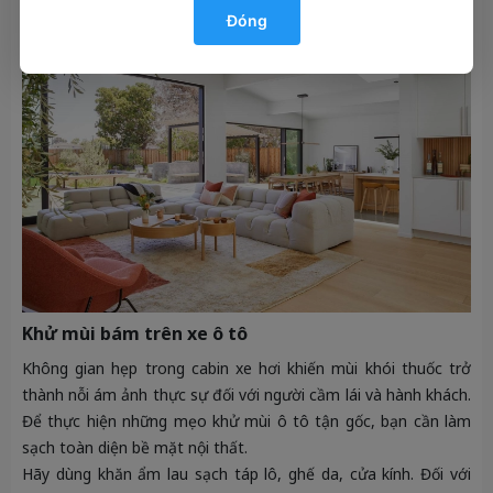
Đóng
Khử mùi bám trên xe ô tô
Không gian hẹp trong cabin xe hơi khiến mùi khói thuốc trở
thành nỗi ám ảnh thực sự đối với người cầm lái và hành khách.
Để thực hiện những mẹo khử mùi ô tô tận gốc, bạn cần làm
sạch toàn diện bề mặt nội thất.
Hãy dùng khăn ẩm lau sạch táp lô, ghế da, cửa kính. Đối với