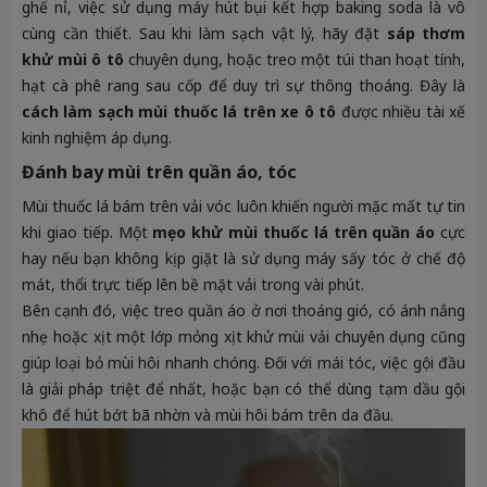
ghế nỉ, việc sử dụng máy hút bụi kết hợp baking soda là vô
cùng cần thiết. Sau khi làm sạch vật lý, hãy đặt
sáp thơm
khử mùi ô tô
chuyên dụng, hoặc treo một túi than hoạt tính,
hạt cà phê rang sau cốp để duy trì sự thông thoáng. Đây là
cách làm sạch mùi thuốc lá trên xe ô tô
được nhiều tài xế
kinh nghiệm áp dụng.
Đánh bay mùi trên quần áo, tóc
Mùi thuốc lá bám trên vải vóc luôn khiến người mặc mất tự tin
khi giao tiếp. Một
mẹo khử mùi thuốc lá trên quần áo
cực
hay nếu bạn không kịp giặt là sử dụng máy sấy tóc ở chế độ
mát, thổi trực tiếp lên bề mặt vải trong vài phút.
Bên cạnh đó, việc treo quần áo ở nơi thoáng gió, có ánh nắng
nhẹ hoặc xịt một lớp mỏng xịt khử mùi vải chuyên dụng cũng
giúp loại bỏ mùi hôi nhanh chóng. Đối với mái tóc, việc gội đầu
là giải pháp triệt để nhất, hoặc bạn có thể dùng tạm dầu gội
khô để hút bớt bã nhờn và mùi hôi bám trên da đầu.