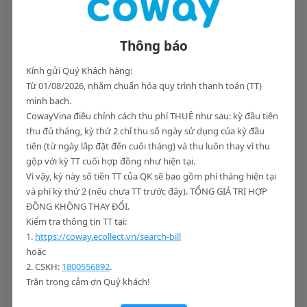
hữu những đặc điểm riêng biệt về diện tích, mức độ lưu thông
gió cũng như chất liệu bề mặt đồ đạc.
Chính vì vậy, việc áp dụng rập khuôn một phương pháp duy
Thông báo
nhất thường không giải quyết được triệt để vấn đề. Điều này
đòi hỏi chúng ta phải có những cách xử lý linh hoạt, kết hợp
Kính gửi Quý Khách hàng:
khéo léo nhiều biện pháp khác nhau sao cho phù hợp với từng
Từ 01/08/2026, nhằm chuẩn hóa quy trình thanh toán (TT)
khu vực cụ thể, từ đó mới có thể mang lại hiệu quả khử mùi
minh bạch.
cao nhất và trả lại bầu không khí trong lành.
CowayVina điều chỉnh cách thu phí THUÊ như sau: kỳ đầu tiên
thu đủ tháng, kỳ thứ 2 chỉ thu số ngày sử dụng của kỳ đầu
Xử lý phòng ngủ, phòng khách sử dụng máy lạnh
tiên (từ ngày lắp đặt đến cuối tháng) và thu luôn thay vì thu
Phòng kín bật điều hòa là môi trường lý tưởng để khói thuốc
gộp với kỳ TT cuối hợp đồng như hiện tại.
luẩn quẩn và bám sâu vào màng lọc của máy.
Cách khử mùi
Vì vậy, kỳ này số tiền TT của QK sẽ bao gồm phí tháng hiện tại
và phí kỳ thứ 2 (nếu chưa TT trước đây). TỔNG GIÁ TRỊ HỢP
thuốc lá trong phòng máy lạnh
hiệu quả nhất là kết hợp
ĐỒNG KHÔNG THAY ĐỔI.
làm sạch từ trong ra ngoài.
Kiểm tra thông tin TT tại:
Đầu tiên, hãy mở bung tất cả cửa sổ, bật quạt thông gió để
1.
https://coway.ecollect.vn/search-bill
đẩy luồng khí cũ ra ngoài. Đây là bước bắt buộc trong
cách
hoặc
khử mùi khói thuốc trong nhà kín
. Tiếp theo, tháo màng lọc
2. CSKH:
1800556892
.
của máy lạnh ra rửa sạch bằng xà phòng. Cuối cùng, áp dụng
Trân trọng cảm ơn Quý khách!
thêm phương pháp dùng giấm hoặc xịt khử mùi phòng trước
khi đóng cửa bật điều hòa trở lại.