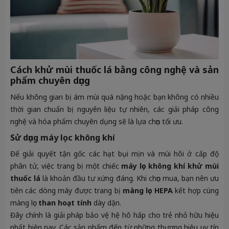
Cách khử mùi thuốc lá bằng công nghệ và sản
phẩm chuyên dụng
Nếu không gian bị ám mùi quá nặng hoặc bạn không có nhiều
thời gian chuẩn bị nguyên liệu tự nhiên, các giải pháp công
nghệ và hóa phẩm chuyên dụng sẽ là lựa chọn tối ưu.
Sử dụng máy lọc không khí
Để giải quyết tận gốc các hạt bụi mịn và mùi hôi ở cấp độ
phân tử, việc trang bị một chiếc
máy lọc không khí khử mùi
thuốc lá
là khoản đầu tư xứng đáng. Khi chọn mua, bạn nên ưu
tiên các dòng máy được trang bị
màng lọc HEPA
kết hợp cùng
màng lọc
than hoạt tính
dày dặn.
Đây chính là giải pháp bảo vệ hệ hô hấp cho trẻ nhỏ hữu hiệu
nhất hiện nay. Các sản phẩm đến từ những thương hiệu uy tín