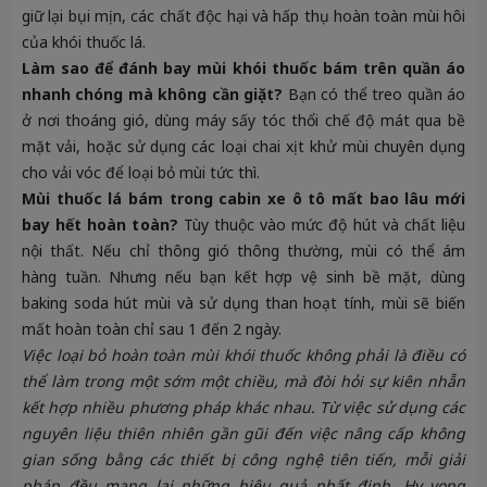
giữ lại bụi mịn, các chất độc hại và hấp thụ hoàn toàn mùi hôi
của khói thuốc lá.
Làm sao để đánh bay mùi khói thuốc bám trên quần áo
nhanh chóng mà không cần giặt?
Bạn có thể treo quần áo
ở nơi thoáng gió, dùng máy sấy tóc thổi chế độ mát qua bề
mặt vải, hoặc sử dụng các loại chai xịt khử mùi chuyên dụng
cho vải vóc để loại bỏ mùi tức thì.
Mùi thuốc lá bám trong cabin xe ô tô mất bao lâu mới
bay hết hoàn toàn?
Tùy thuộc vào mức độ hút và chất liệu
nội thất. Nếu chỉ thông gió thông thường, mùi có thể ám
hàng tuần. Nhưng nếu bạn kết hợp vệ sinh bề mặt, dùng
baking soda hút mùi và sử dụng than hoạt tính, mùi sẽ biến
mất hoàn toàn chỉ sau 1 đến 2 ngày.
Việc loại bỏ hoàn toàn mùi khói thuốc không phải là điều có
thể làm trong một sớm một chiều, mà đòi hỏi sự kiên nhẫn
kết hợp nhiều phương pháp khác nhau. Từ việc sử dụng các
nguyên liệu thiên nhiên gần gũi đến việc nâng cấp không
gian sống bằng các thiết bị công nghệ tiên tiến, mỗi giải
pháp đều mang lại những hiệu quả nhất định. Hy vọng