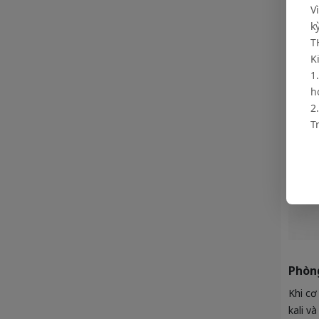
V
k
T
K
1
h
2
T
Phòn
Khi cơ
kali v