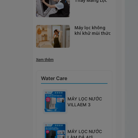
Thay Màng Lọc
HEPA Để Không
Khí Luôn Trong
Lành?
Máy lọc không
khí khử mùi thức
ăn hiệu quả
không? Giải đáp
từ chuyên gia
Xem thêm
Water Care
MÁY LỌC NƯỚC
VILLAEM 3
MÁY LỌC NƯỚC
LÀM ĐÁ AIS