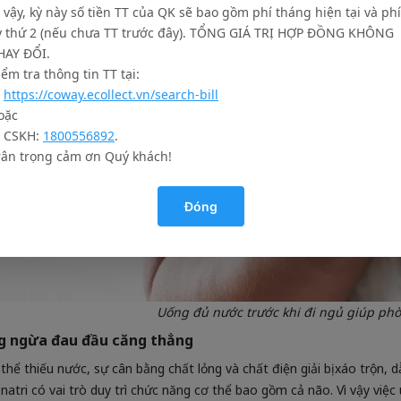
ì vậy, kỳ này số tiền TT của QK sẽ bao gồm phí tháng hiện tại và phí
ỳ thứ 2 (nếu chưa TT trước đây). TỔNG GIÁ TRỊ HỢP ĐỒNG KHÔNG
HAY ĐỔI.
iểm tra thông tin TT tại:
.
https://coway.ecollect.vn/search-bill
oặc
. CSKH:
1800556892
.
rân trọng cảm ơn Quý khách!
Đóng
Uống đủ nước trước khi đi ngủ giúp phò
g ngừa đau đầu căng thẳng
 thể thiếu nước, sự cân bằng chất lỏng và chất điện giải bị xáo trộn,
à natri có vai trò duy trì chức năng cơ thể bao gồm cả não. Vì vậy vi