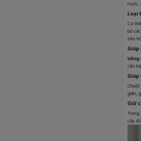
nước, 
Loại 
Cơ thể
bỏ các
tiêu h
Giúp
Uống 
cân hi
Giúp 
Chuột 
giãn, 
Giữ c
Trong 
cấp đủ