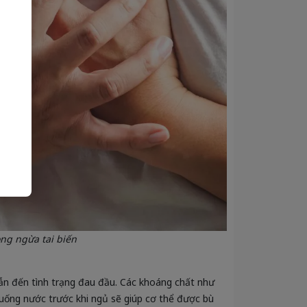
ng ngừa tai biến
 dẫn đến tình trạng đau đầu. Các khoáng chất như
ệc uống nước trước khi ngủ sẽ giúp cơ thể được bù