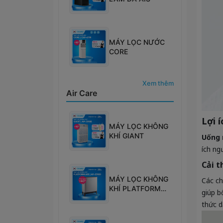
MÁY LỌC NƯỚC
CORE
Xem thêm
Air Care
Lợi 
MÁY LỌC KHÔNG
KHÍ GIANT
Uống 
ích ng
Cải t
MÁY LỌC KHÔNG
Các ch
KHÍ PLATFORM
giúp b
600
thức d