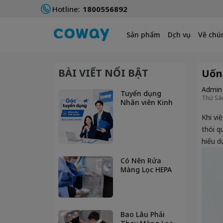
Hotline:
1800556892
Sản phẩm
Dịch vụ
Về chún
BÀI VIẾT NỔI BẬT
Uống
Admin
Tuyển dụng
Thứ Sáu
Nhân viên Kinh
doanh tại Hà Nội
Khi vi
và TP. Hồ Chí
Minh
thói q
hiểu d
Có Nên Rửa
Màng Lọc HEPA
Bằng Nước
Không? Giải Đáp
Từ Chuyên Gia
Bao Lâu Phải