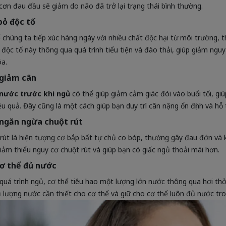
cơn đau đầu sẽ giảm do não đã trở lại trạng thái bình thường.
bỏ độc tố
 chúng ta tiếp xúc hàng ngày với nhiều chất độc hại từ môi trường, t
 độc tố này thông qua quá trình tiểu tiện và đào thải, giúp giảm ngu
óa.
 giảm cân
nước trước khi ngủ
có thể giúp giảm cảm giác đói vào buổi tối, gi
ệu quả. Đây cũng là một cách giúp bạn duy trì cân nặng ổn định và hỗ 
ngăn ngừa chuột rút
rút là hiện tượng cơ bắp bất tự chủ co bóp, thường gây đau đớn và 
giảm thiểu nguy cơ chuột rút và giúp bạn có giấc ngủ thoải mái hơn.
ơ thể đủ nước
quá trình ngủ, cơ thể tiêu hao một lượng lớn nước thông qua hơi thở 
 lượng nước cần thiết cho cơ thể và giữ cho cơ thể luôn đủ nước tro