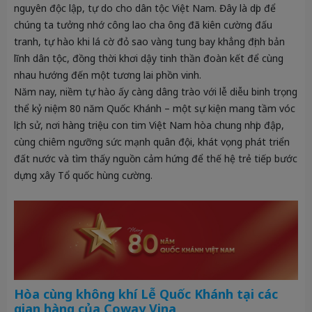
nguyên độc lập, tự do cho dân tộc Việt Nam. Đây là dịp để
chúng ta tưởng nhớ công lao cha ông đã kiên cường đấu
tranh, tự hào khi lá cờ đỏ sao vàng tung bay khẳng định bản
lĩnh dân tộc, đồng thời khơi dậy tinh thần đoàn kết để cùng
nhau hướng đến một tương lai phồn vinh.
Năm nay, niềm tự hào ấy càng dâng trào với lễ diễu binh trọng
thể kỷ niệm 80 năm Quốc Khánh – một sự kiện mang tầm vóc
lịch sử, nơi hàng triệu con tim Việt Nam hòa chung nhịp đập,
cùng chiêm ngưỡng sức mạnh quân đội, khát vọng phát triển
đất nước và tìm thấy nguồn cảm hứng để thế hệ trẻ tiếp bước
dựng xây Tổ quốc hùng cường.
Hòa cùng không khí Lễ Quốc Khánh tại các
gian hàng của Coway Vina