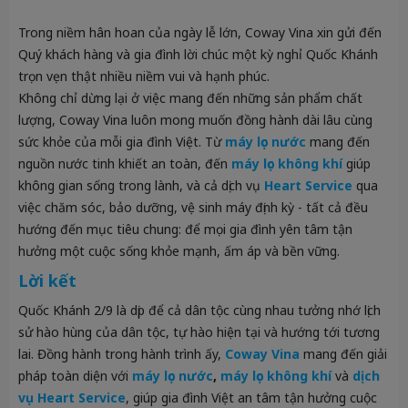
Trong niềm hân hoan của ngày lễ lớn, Coway Vina xin gửi đến
Quý khách hàng và gia đình lời chúc một kỳ nghỉ Quốc Khánh
trọn vẹn thật nhiều niềm vui và hạnh phúc.
Không chỉ dừng lại ở việc mang đến những sản phẩm chất
lượng, Coway Vina luôn mong muốn đồng hành dài lâu cùng
sức khỏe của mỗi gia đình Việt. Từ
máy lọc nước
mang đến
nguồn nước tinh khiết an toàn, đến
máy lọc không khí
giúp
không gian sống trong lành, và cả dịch vụ
Heart Service
qua
việc chăm sóc, bảo dưỡng, vệ sinh máy định kỳ - tất cả đều
hướng đến mục tiêu chung: để mọi gia đình yên tâm tận
hưởng một cuộc sống khỏe mạnh, ấm áp và bền vững.
Lời kết
Quốc Khánh 2/9 là dịp để cả dân tộc cùng nhau tưởng nhớ lịch
sử hào hùng của dân tộc, tự hào hiện tại và hướng tới tương
lai. Đồng hành trong hành trình ấy,
Coway Vina
mang đến giải
pháp toàn diện với
máy lọc nước
,
máy lọc không khí
và
dịch
vụ Heart Service
, giúp gia đình Việt an tâm tận hưởng cuộc