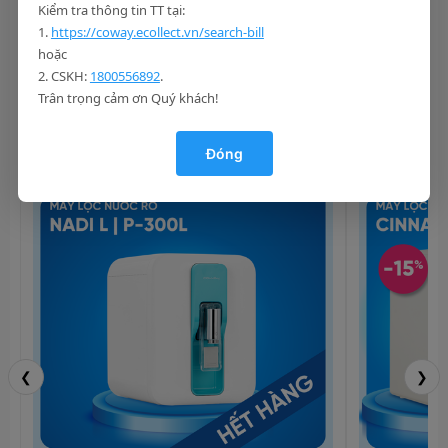
Kiểm tra thông tin TT tại:
Xem chi tiết
1.
https://coway.ecollect.vn/search-bill
hoặc
2. CSKH:
1800556892
.
Trân trọng cảm ơn Quý khách!
Đóng
❮
❯