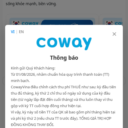
sống khỏe mạnh, bền vững.
×
VI
|
EN
Thông báo
Kính gửi Quý Khách hàng:
Từ 01/08/2026, nhằm chuẩn hóa quy trình thanh toán (TT)
minh bạch.
❮
❯
CowayVina điều chỉnh cách thu phí THUÊ như sau: kỳ đầu tiên
thu đủ tháng, kỳ thứ 2 chỉ thu số ngày sử dụng của kỳ đầu
tiên (từ ngày lắp đặt đến cuối tháng) và thu luôn thay vì thu
gộp với kỳ TT cuối hợp đồng như hiện tại.
MÁY LỌC KHÔNG KHÍ AIRES 5
MÁY L
Vì vậy, kỳ này số tiền TT của QK sẽ bao gồm phí tháng hiện tại
và phí kỳ thứ 2 (nếu chưa TT trước đây). TỔNG GIÁ TRỊ HỢP
ĐỒNG KHÔNG THAY ĐỔI.
3.
Liên hệ