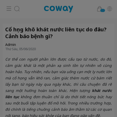
Cổ họng khô khát nước liên tục do đâu?
Cảnh báo bệnh gì?
Admin
Thứ Sáu, 05/06/2020
Cơ thể con người phần lớn được cấu tạo từ nước, do đó,
cảm giác khát là một phản xạ sinh tồn tự nhiên vô cùng
hoàn hảo. Tuy nhiên, nếu bạn vừa uống cạn một ly nước lớn
mà cổ họng vẫn khô ran, cảm giác thèm nước cứ bám riết
lấy bạn từ ngày này qua ngày khác, thì câu chuyện đã rẽ
sang một hướng hoàn toàn khác. Hiện tượng
khát nước
liên tục
không đơn thuần chỉ là do thời tiết nóng bức hay
sau một buổi tập luyện đổ mồ hôi. Trong nhiều trường hợp,
đó chính là tiếng chuông cảnh báo âm thầm từ các cơ quan
nội tạng, báo hiệu sức khỏe của bạn đang gặp vấn đề.