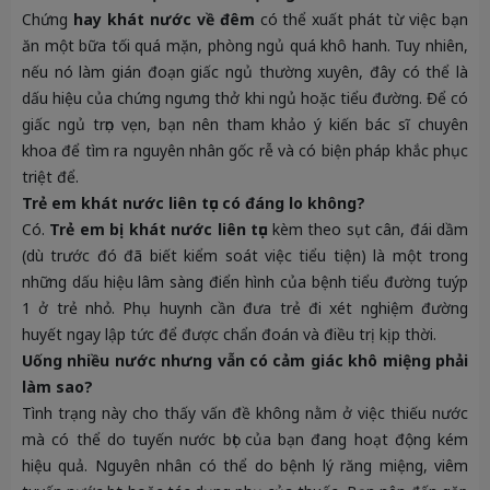
Chứng
hay khát nước về đêm
có thể xuất phát từ việc bạn
ăn một bữa tối quá mặn, phòng ngủ quá khô hanh. Tuy nhiên,
nếu nó làm gián đoạn giấc ngủ thường xuyên, đây có thể là
dấu hiệu của chứng ngưng thở khi ngủ hoặc tiểu đường. Để có
giấc ngủ trọn vẹn, bạn nên tham khảo ý kiến bác sĩ chuyên
khoa để tìm ra nguyên nhân gốc rễ và có biện pháp khắc phục
triệt để.
Trẻ em khát nước liên tục có đáng lo không?
Có.
Trẻ em bị khát nước liên tục
kèm theo sụt cân, đái dầm
(dù trước đó đã biết kiểm soát việc tiểu tiện) là một trong
những dấu hiệu lâm sàng điển hình của bệnh tiểu đường tuýp
1 ở trẻ nhỏ. Phụ huynh cần đưa trẻ đi xét nghiệm đường
huyết ngay lập tức để được chẩn đoán và điều trị kịp thời.
Uống nhiều nước nhưng vẫn có cảm giác khô miệng phải
làm sao?
Tình trạng này cho thấy vấn đề không nằm ở việc thiếu nước
mà có thể do tuyến nước bọt của bạn đang hoạt động kém
hiệu quả. Nguyên nhân có thể do bệnh lý răng miệng, viêm