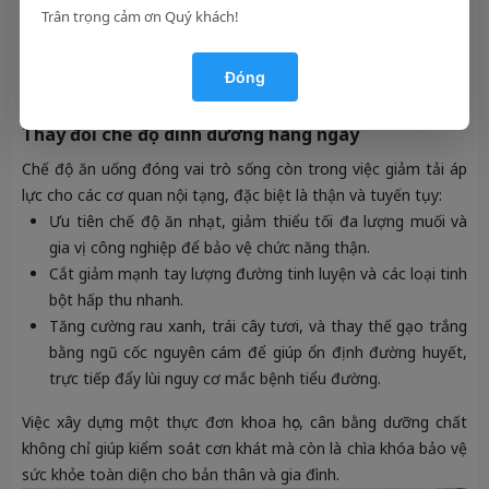
Trân trọng cảm ơn Quý khách!
Đóng
Thay đổi chế độ dinh dưỡng hàng ngày
Chế độ ăn uống đóng vai trò sống còn trong việc giảm tải áp
lực cho các cơ quan nội tạng, đặc biệt là thận và tuyến tụy:
Ưu tiên chế độ ăn nhạt, giảm thiểu tối đa lượng muối và
gia vị công nghiệp để bảo vệ chức năng thận.
Cắt giảm mạnh tay lượng đường tinh luyện và các loại tinh
bột hấp thu nhanh.
Tăng cường rau xanh, trái cây tươi, và thay thế gạo trắng
bằng ngũ cốc nguyên cám để giúp ổn định đường huyết,
trực tiếp đẩy lùi nguy cơ mắc bệnh tiểu đường.
Việc xây dựng một thực đơn khoa học, cân bằng dưỡng chất
không chỉ giúp kiểm soát cơn khát mà còn là chìa khóa bảo vệ
sức khỏe toàn diện cho bản thân và gia đình.