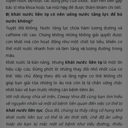
tuyến nước bọt hoặc tác dụng phụ của thuốc. Bạn nên đến gặp
bác sĩ nha khoa hoặc tai mũi họng để được thăm khám chi tiết.
Bị khát nước liên tục có nên uống nước tăng lực để bù
nước không?
Tuyệt đối không. Nước tăng lực chứa hàm lượng đường và
caffeine rất cao. Chúng không những không giải quyết được
cơn khát mà còn hoạt động như một chất lợi tiểu, khiến cơ
thể mất nước nhanh hơn và làm tăng vọt lượng đường trong
máu.
Khát nước là bản năng, nhưng
khát nước liên tục
là một tín
hiệu cấp cứu. Đừng phớt lờ những thay đổi nhỏ nhất của cơ
thể. Việc chủ động theo dõi và lắng nghe cơ thể không chỉ
giúp bạn giải tỏa những lo âu mà còn là lá chắn vững chắc
nhất bảo vệ bạn trước những căn bệnh tiềm ẩn.
Với nội dung chia sẻ trên, Coway Vina đã cùng bạn tìm hiểu
về nguyên nhân và một số bệnh liên quan đến việc cơ thể bị
khát nước liên tục
. Qua đó, chúng ta thấy rằng cổ họng khô
khát nước liên tục có thể là do thời tiết, chế độ ăn uống
hoặc do bạn bị mắc một số bệnh như tiểu đường, thiếu