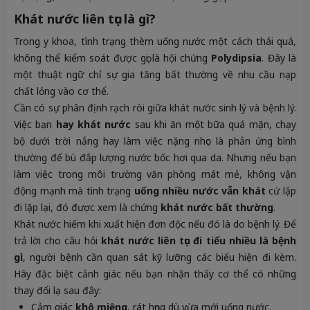
Khát nước liên tục là gì?
Trong y khoa, tình trạng thèm uống nước một cách thái quá,
không thể kiểm soát được gọi là hội chứng
Polydipsia
. Đây là
một thuật ngữ chỉ sự gia tăng bất thường về nhu cầu nạp
chất lỏng vào cơ thể.
Cần có sự phân định rạch ròi giữa khát nước sinh lý và bệnh lý.
Việc bạn
hay khát nước
sau khi ăn một bữa quá mặn, chạy
bộ dưới trời nắng hay làm việc nặng nhọc là phản ứng bình
thường để bù đắp lượng nước bốc hơi qua da. Nhưng nếu bạn
làm việc trong môi trường văn phòng mát mẻ, không vận
động mạnh mà tình trạng
uống nhiều nước vẫn khát
cứ lặp
đi lặp lại, đó được xem là chứng
khát nước bất thường
.
Khát nước hiếm khi xuất hiện đơn độc nếu đó là do bệnh lý. Để
trả lời cho câu hỏi
khát nước liên tục đi tiểu nhiều là bệnh
gì
, người bệnh cần quan sát kỹ lưỡng các biểu hiện đi kèm.
Hãy đặc biệt cảnh giác nếu bạn nhận thấy cơ thể có những
thay đổi lạ sau đây:
Cảm giác
khô miệng
, rát họng dù vừa mới uống nước.