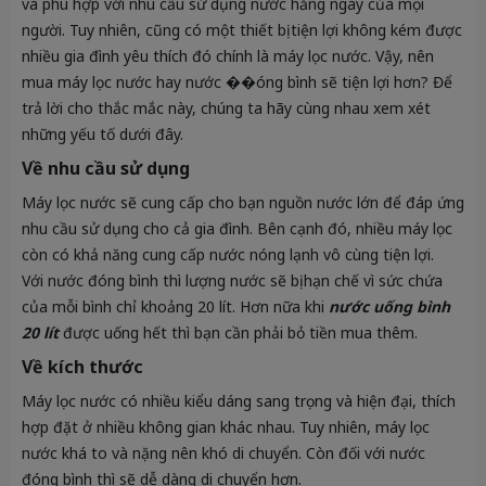
và phù hợp với nhu cầu sử dụng nước hằng ngày của mọi
người. Tuy nhiên, cũng có một thiết bị tiện lợi không kém được
nhiều gia đình yêu thích đó chính là máy lọc nước. Vậy, nên
mua máy lọc nước hay nước ��óng bình sẽ tiện lợi hơn? Để
trả lời cho thắc mắc này, chúng ta hãy cùng nhau xem xét
những yếu tố dưới đây.
Về nhu cầu sử dụng
Máy lọc nước sẽ cung cấp cho bạn nguồn nước lớn để đáp ứng
nhu cầu sử dụng cho cả gia đình. Bên cạnh đó, nhiều máy lọc
còn có khả năng cung cấp nước nóng lạnh vô cùng tiện lợi.
Với nước đóng bình thì lượng nước sẽ bị hạn chế vì sức chứa
của mỗi bình chỉ khoảng 20 lít. Hơn nữa khi
nước uống bình
20 lít
được uống hết thì bạn cần phải bỏ tiền mua thêm.
Về kích thước
Máy lọc nước có nhiều kiểu dáng sang trọng và hiện đại, thích
hợp đặt ở nhiều không gian khác nhau. Tuy nhiên, máy lọc
nước khá to và nặng nên khó di chuyển. Còn đối với nước
đóng bình thì sẽ dễ dàng di chuyển hơn.