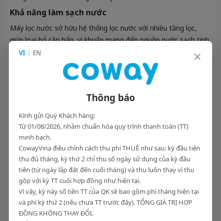
Khả năng làm sạch nước
Máy lọc nước sở hữu hệ thống lọc nước với nhiều tầng lọc,
giúp loại bỏ cặn bẩn, vi khuẩn mang đến nguồn nước sạch tinh
khiết. Một số máy còn được trang bị công nghệ lọc tiên tiến,
×
VI
|
EN
giúp bổ sung các dưỡng chất cần thiết cho cơ thể.
Nước uống đóng chai 20l
sẽ được trải qua quy trình lọc cơ
bản. Tuy nhiên, một số loại nước không rõ nguồn gốc, nhãn
Thông báo
hiệu vẫn chưa được đảm bảo về mức độ an toàn, còn chứa
nhiều tạp chất. Ngoài ra, sản phẩm được bảo quản trong bình
Kính gửi Quý Khách hàng:
(chai) nhựa, về lâu dài sẽ không tốt cho sức khỏe.
Từ 01/08/2026, nhằm chuẩn hóa quy trình thanh toán (TT)
minh bạch.
Nhu cầu sử dụng
CowayVina điều chỉnh cách thu phí THUÊ như sau: kỳ đầu tiên
Bạn chỉ cần sử dụng một lượng nước nhất định có thể đem đi
thu đủ tháng, kỳ thứ 2 chỉ thu số ngày sử dụng của kỳ đầu
nơi khác như là đi cắm trại thì sử dụng nước đóng bình sẽ hợp
tiên (từ ngày lắp đặt đến cuối tháng) và thu luôn thay vì thu
lý hơn. Tuy nhiên, trong trường hợp bạn muốn dùng nguồn
gộp với kỳ TT cuối hợp đồng như hiện tại.
nước sạch lâu dài, đáp ứng nhu cầu sử dụng nước cho đông
Vì vậy, kỳ này số tiền TT của QK sẽ bao gồm phí tháng hiện tại
đảo người dùng và đảm bảo an toàn cho sức khỏe. Mua máy
và phí kỳ thứ 2 (nếu chưa TT trước đây). TỔNG GIÁ TRỊ HỢP
lọc nước trong những trường hợp này sẽ giúp tiết kiệm chi phí
ĐỒNG KHÔNG THAY ĐỔI.