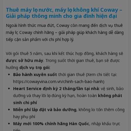
Thuê máy lọc nước, máy lọc không khí Coway –
Giải pháp thông minh cho gia đình hiện đại
Ngoài hình thức mua đứt, Coway còn mang đến
dịch vụ thuê
máy lọc Coway chính hãng
– giải pháp giúp khách hàng dễ dàng
tiếp cận sản phẩm với chi phí hợp lý.
Với gói thuê 5 năm, sau khi kết thúc hợp đồng, khách hàng sẽ
được sở hữu máy
. Trong suốt thời gian thuê, bạn sẽ được
hưởng
dịch vụ trọn gói
:
Bảo hành
xuyên suốt
thời gian thuê (Xem chi tiết tại:
https://cowayvina.com.vn/chinh-sach-bao-hanh
)
Heart Service
định kỳ 2 tháng/lần tại nhà
: vệ sinh, bảo
dưỡng và thay lõi lọc đúng kỳ hạn, hoàn toàn
không phát
sinh chi phí
Miễn phí lắp đặt và bảo dưỡng
, không lo tốn thêm công
hay phụ phí
Máy mới 100% chính hãng Hàn Quốc
, nhập khẩu trực
tiếp