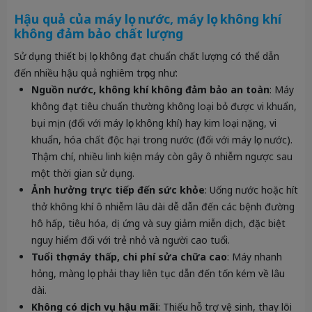
Hậu quả của máy lọc nước, máy lọc không khí
không đảm bảo chất lượng
Sử dụng thiết bị lọc không đạt chuẩn chất lượng có thể dẫn
đến nhiều hậu quả nghiêm trọng như:
Nguồn nước, không khí không đảm bảo an toàn
: Máy
không đạt tiêu chuẩn thường không loại bỏ được vi khuẩn,
bụi mịn (đối với máy lọc không khí) hay kim loại nặng, vi
khuẩn, hóa chất độc hại trong nước (đối với máy lọc nước).
Thậm chí, nhiều linh kiện máy còn gây ô nhiễm ngược sau
một thời gian sử dụng.
Ảnh hưởng trực tiếp đến sức khỏe
: Uống nước hoặc hít
thở không khí ô nhiễm lâu dài dễ dẫn đến các bệnh đường
hô hấp, tiêu hóa, dị ứng và suy giảm miễn dịch, đặc biệt
nguy hiểm đối với trẻ nhỏ và người cao tuổi.
Tuổi thọ máy thấp, chi phí sửa chữa cao
: Máy nhanh
hỏng, màng lọc phải thay liên tục dẫn đến tốn kém về lâu
dài.
Không có dịch vụ hậu mãi
: Thiếu hỗ trợ vệ sinh, thay lõi