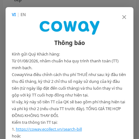
×
VI
|
EN
Dịch vụ thuê máy Coway là lựa chọn tối ưu cho gia đình trẻ,
căn hộ chung cư hoặc những ai muốn trải nghiệm sản phẩm
trước khi đầu tư lâu dài.
Thông báo
Kính gửi Quý Khách hàng:
Từ 01/08/2026, nhằm chuẩn hóa quy trình thanh toán (TT)
minh bạch.
CowayVina điều chỉnh cách thu phí THUÊ như sau: kỳ đầu tiên
thu đủ tháng, kỳ thứ 2 chỉ thu số ngày sử dụng của kỳ đầu
tiên (từ ngày lắp đặt đến cuối tháng) và thu luôn thay vì thu
gộp với kỳ TT cuối hợp đồng như hiện tại.
Vì vậy, kỳ này số tiền TT của QK sẽ bao gồm phí tháng hiện tại
và phí kỳ thứ 2 (nếu chưa TT trước đây). TỔNG GIÁ TRỊ HỢP
ĐỒNG KHÔNG THAY ĐỔI.
Kiểm tra thông tin TT tại:
1.
https://coway.ecollect.vn/search-bill
So sánh: Mua và thuê máy Coway – Lựa chọn
hoặc