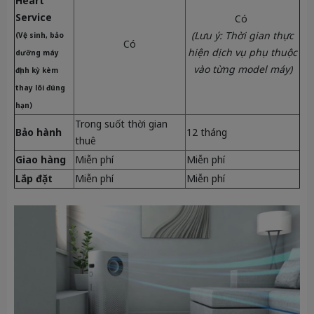
Heart
Service
Có
(Lưu ý: Thời gian thực
(Vệ sinh, bảo
Có
hiện dịch vụ phụ thuộc
dưỡng máy
vào từng model máy)
định kỳ kèm
thay lõi đúng
hạn)
Trong suốt thời gian
Bảo hành
12 tháng
thuê
Giao hàng
Miễn phí
Miễn phí
Lắp đặt
Miễn phí
Miễn phí