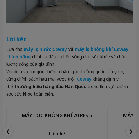
Lời kết
Lựa chọn
máy lọc nước Coway
và
máy lọc không khí Coway
chính hãng
chính là đầu tư bền vững cho sức khỏe và chất
lượng sống của gia đình.
Với dịch vụ trọn gói, chứng nhận, giải thưởng quốc tế uy tín,
cùng chính sách hậu mãi vượt trội,
Coway
khẳng định vị
thế
thương hiệu hàng đầu Hàn Quốc
trong lĩnh vực chăm
sóc sức khỏe toàn diện.
MÁY LỌC KHÔNG KHÍ AIRES 5
MÁY L
❮
❯
3.
Liên hệ